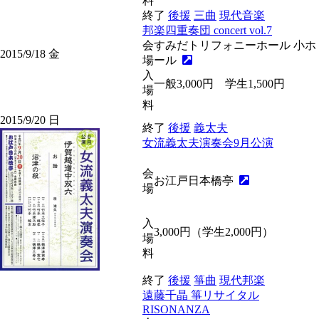
料
終了
後援
三曲
現代音楽
邦楽四重奏団 concert vol.7
会
すみだトリフォニーホール 小ホ
2015/9/18
金
場
ール
入
一般3,000円 学生1,500円
場
料
2015/9/20
日
終了
後援
義太夫
女流義太夫演奏会9月公演
会
お江戸日本橋亭
場
入
3,000円（学生2,000円）
場
料
終了
後援
箏曲
現代邦楽
遠藤千晶 箏リサイタル
RISONANZA