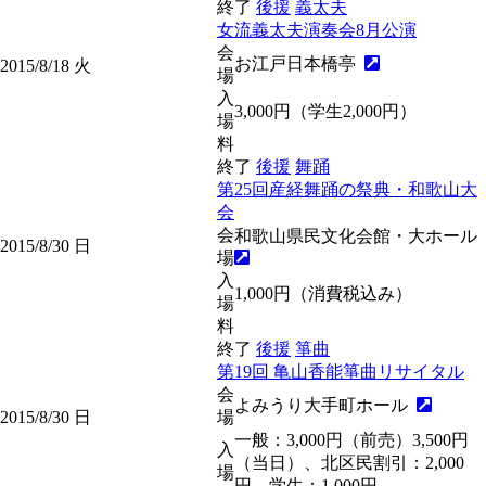
終了
後援
義太夫
女流義太夫演奏会8月公演
会
お江戸日本橋亭
2015/8/18
火
場
入
3,000円（学生2,000円）
場
料
終了
後援
舞踊
第25回産経舞踊の祭典・和歌山大
会
会
和歌山県民文化会館・大ホール
2015/8/30
日
場
入
1,000円（消費税込み）
場
料
終了
後援
箏曲
第19回 亀山香能箏曲リサイタル
会
よみうり大手町ホール
2015/8/30
日
場
一般：3,000円（前売）3,500円
入
（当日）、北区民割引：2,000
場
円、学生：1,000円