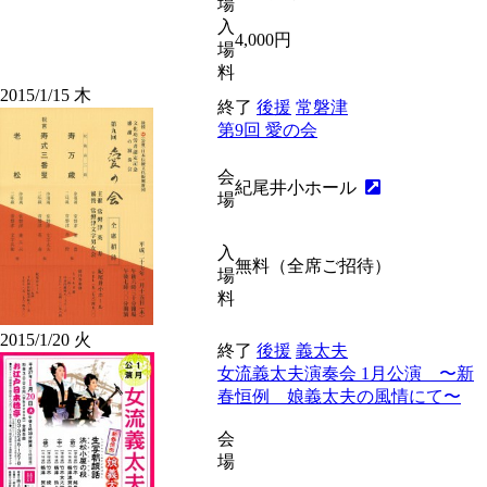
場
入
4,000円
場
料
2015/1/15
木
終了
後援
常磐津
第9回 愛の会
会
紀尾井小ホール
場
入
無料（全席ご招待）
場
料
2015/1/20
火
終了
後援
義太夫
女流義太夫演奏会 1月公演 〜新
春恒例 娘義太夫の風情にて〜
会
場