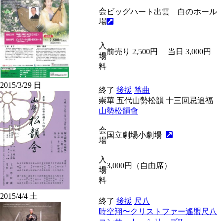
会
ビッグハート出雲 白のホール
場
入
前売り 2,500円 当日 3,000円
場
料
2015/3/29
日
終了
後援
箏曲
崇華 五代山勢松韻 十三回忌追福
山勢松韻會
会
国立劇場小劇場
場
入
3,000円（自由席）
場
料
2015/4/4
土
終了
後援
尺八
時空翔〜クリストファー遙盟尺八