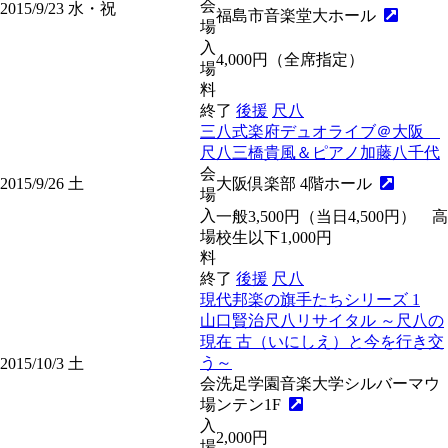
会
2015/9/23
水・祝
福島市音楽堂大ホール
場
入
4,000円（全席指定）
場
料
終了
後援
尺八
三八式楽府デュオライブ＠大阪
尺八三橋貴風＆ピアノ加藤八千代
会
2015/9/26
土
大阪倶楽部 4階ホール
場
入
一般3,500円（当日4,500円） 高
場
校生以下1,000円
料
終了
後援
尺八
現代邦楽の旗手たちシリーズ 1
山口賢治尺八リサイタル ～尺八の
現在 古（いにしえ）と今を行き交
う～
2015/10/3
土
会
洗足学園音楽大学シルバーマウ
場
ンテン1F
入
2,000円
場