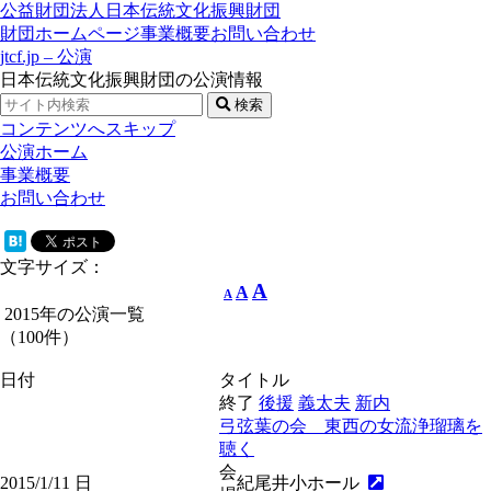
公益財団法人日本伝統文化振興財団
財団ホームページ
事業概要
お問い合わせ
jtcf.jp – 公演
日本伝統文化振興財団の公演情報
検索
コンテンツへスキップ
公演ホーム
事業概要
お問い合わせ
文字サイズ：
A
A
A
2015年の公演一覧
（100件）
日付
タイトル
終了
後援
義太夫
新内
弓弦葉の会 東西の女流浄瑠璃を
聴く
会
2015/1/11
日
紀尾井小ホール