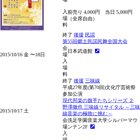
入
前売り 4,000円 当日 5,000円
場
（全席自由）
料
終了
後援
民謡
第55回郷土民謡民舞全国大会
会
日本武道館
2015/10/16
金
〜18
日
場
入
場
料
終了
後援
三味線
平成27年度(第70回)文化庁芸術祭
参加公演
現代邦楽の旗手たちシリーズ ２
野澤徹也 三味線リサイタル ～三味
2015/10/17
土
線音楽の極致に挑む～
会
洗足学園音楽大学シルバーマウ
場
ンテン2F
入
場