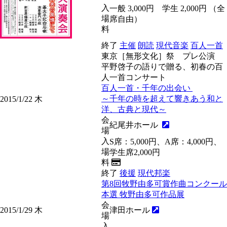
入
一般 3,000円 学生 2,000円 （全
場
席自由）
料
終了
主催
朗読
現代音楽
百人一首
東京［無形文化］祭 プレ公演
平野啓子の語りで贈る、初春の百
人一首コンサート
百人一首・千年の出会い
～千年の時を超えて響きあう和と
2015/1/22
木
洋、古典と現代～
会
紀尾井ホール
場
入
S席：5,000円、A席：4,000円、
場
学生席2,000円
料
終了
後援
現代邦楽
第8回牧野由多可賞作曲コンクール
本選 牧野由多可作品展
会
2015/1/29
木
津田ホール
場
入