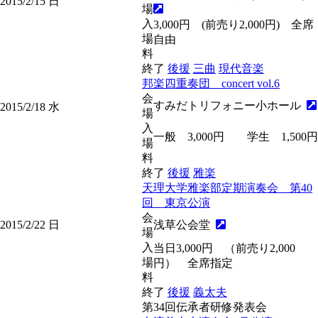
2015/2/15
日
場
入
3,000円 (前売り2,000円) 全席
場
自由
料
終了
後援
三曲
現代音楽
邦楽四重奏団 concert vol.6
会
すみだトリフォニー小ホール
2015/2/18
水
場
入
一般 3,000円 学生 1,500円
場
料
終了
後援
雅楽
天理大学雅楽部定期演奏会 第40
回 東京公演
会
2015/2/22
日
浅草公会堂
場
入
当日3,000円 （前売り2,000
場
円） 全席指定
料
終了
後援
義太夫
第34回伝承者研修発表会