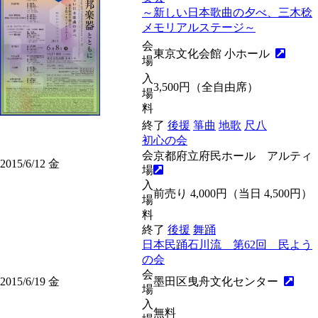
～新しい日本歌曲の夕べ、三木稔
メモリアルステージ～
会
東京文化会館 小ホール
場
入
3,500円（全自由席）
場
料
終了
後援
箏曲
地歌
尺八
初心の会
会
京都府立府民ホール アルティ
2015/6/12
金
場
入
前売り 4,000円（当日 4,500円）
場
料
終了
後援
舞踊
日本民踊石川流 第62回 民よう
の会
会
2015/6/19
金
墨田区曳舟文化センター
場
入
無料