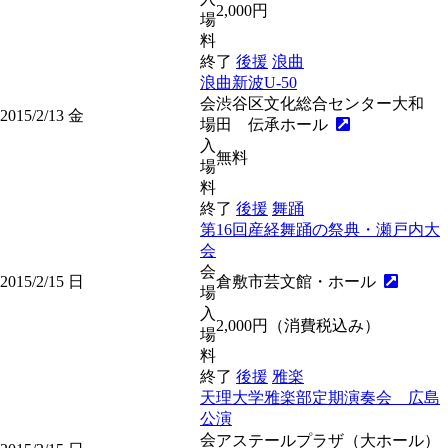
2,000円
場
料
終了
後援
浪曲
浪曲新波U-50
会
渋谷区文化総合センター大和
2015/2/13
金
場
田 伝承ホール
入
無料
場
料
終了
後援
舞踊
第16回産経舞踊の祭典・瀬戸内大
会
会
2015/2/15
日
倉敷市芸文館・ホール
場
入
2,000円（消費税込み）
場
料
終了
後援
雅楽
天理大学雅楽部定期演奏会 広島
公演
会
アステールプラザ（大ホール）