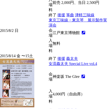
前売 2,000円、当日 2,500円
場
料
終了
後援
箏曲
津軽三味線
東京三味線・東京琴 展示製作実
演会
会
2015/8/2
日
江戸東京博物館
場
入
無料
場
料
2015/8/14
金
〜15
土
終了
後援
義太夫
女流義太夫 Special Live vol.4
会
神楽坂 The Glee
場
入
4,000円（自由席）
場
料