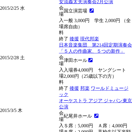
女流義太夫演奏会2月公演
会
2015/2/25
水
国立演芸場
場
入
一般 3,000円 学生 2,000円 （全
場
席自由）
料
終了
後援
現代邦楽
日本音楽集団 第214回定期演奏会
「５人の作曲家、５つの新作」
会
2015/2/28
土
津田ホール
場
入
入場券4,000円 ヤングシート
場
2,000円（25歳以下の方）
料
終了
後援
邦楽
ワールドミュージ
ック
オーケストラ アジア ジャパン東京
公演
2015/3/5
木
会
紀尾井ホール
場
入
Ｓ席：5,000円 Ａ席：4,000円
場
Ｂ席：2,000円 高校生以下半額