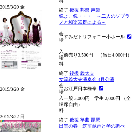
料
2015/3/20
金
終了
後援
邦楽
声楽
鏡よ、鏡・・・ ～二人のソプラ
ノと和楽器群による～
会
すみだトリフォニー小ホール
場
入
前売り3,500円 （当日4,000円）
場
料
終了
後援
義太夫
女流義太夫演奏会 3月公演
会
お江戸日本橋亭
2015/3/20
金
場
入
一般 3,000円 学生 2,000円 （全
場
席自由）
料
2015/3/22
日
終了
後援
箏曲
琵琶
出雲の春 筑前琵琶と琴の調べ