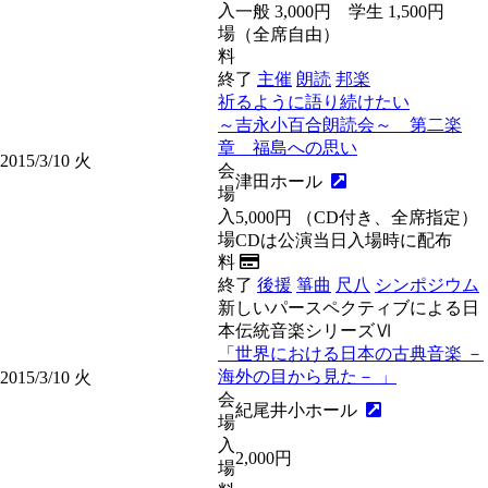
入
一般 3,000円 学生 1,500円
場
（全席自由）
料
終了
主催
朗読
邦楽
祈るように語り続けたい
～吉永小百合朗読会～ 第二楽
章 福島への思い
2015/3/10
火
会
津田ホール
場
入
5,000円 （CD付き、全席指定）
場
CDは公演当日入場時に配布
料
終了
後援
箏曲
尺八
シンポジウム
新しいパースペクティブによる日
本伝統音楽シリーズⅥ
「世界における日本の古典音楽 －
海外の目から見た－ 」
2015/3/10
火
会
紀尾井小ホール
場
入
2,000円
場