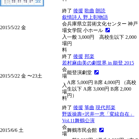
終了
後援
歌曲
朗読
叙情詩人 野上彰物語
会
兵庫県立芸術文化センター 神戸
2015/5/22
金
場
女学院 小ホール
入
一般 3,000円 高校生以下 2,000
場
円
料
終了
後援
邦楽
若村麻由美の劇世界 in 能登 2015
会
能登演劇堂
2015/5/22
金
〜23
土
場
A席 5,000円 B席 4,000円 （高校
入
生以下 A席 3,000円 B席 2,000
場
円）
料
終了
後援
箏曲
現代邦楽
野坂操壽×沢井一恵「変絃自在」
Vol.11舞鶴公演
会
2015/6/6
土
舞鶴市民会館
場