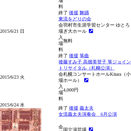
場
料
終了
後援
舞踊
東流をどりの会
会
羽村市生涯学習センター ゆとろ
2015/6/21
日
場
ぎ大ホール
入
無料
場
料
終了
後援
箏曲
後藤すみ子 高畑美登子 箏ジョイン
トリサイタル（札幌公演）
会
札幌コンサートホールKitara（小
2015/6/23
火
場
ホール）
入
4,000円
場
料
2015/6/24
水
終了
後援
義太夫
女流義太夫演奏会 6月公演
会
国立演芸場