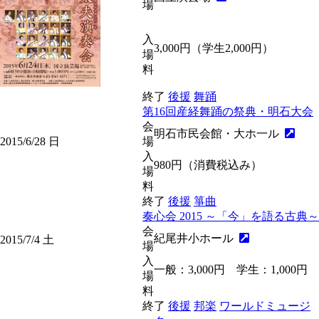
場
入
3,000円（学生2,000円）
場
料
終了
後援
舞踊
第16回産経舞踊の祭典・明石大会
会
明石市民会館・大ホ一ル
2015/6/28
日
場
入
980円（消費税込み）
場
料
終了
後援
箏曲
奏心会 2015 ～「今」を語る古典～
会
紀尾井小ホール
2015/7/4
土
場
入
一般：3,000円 学生：1,000円
場
料
終了
後援
邦楽
ワールドミュージ