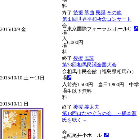
料
終了
後援
箏曲
民謡
その他
第１回世界平和祈念コンサート
会
東京国際フォーラム ホールC
2015/10/9
金
場
入
6,000円
場
料
終了
後援
民謡
第33回相馬民謡全国大会
会
相馬市民会館（福島県相馬市）
2015/10/10
土
〜11
日
場
入
前売1,500円 当日1,800円 中学
場
生以下無料
料
2015/10/11
日
終了
後援
義太夫
第13回はなやぐらの会 ～橋本源
氏を聴く～
会
紀尾井小ホール
場