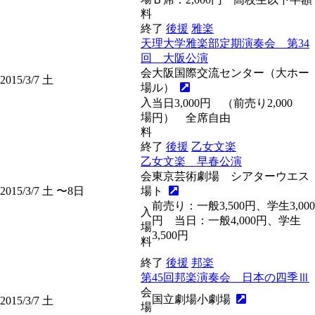
料
終了
後援
雅楽
天理大学雅楽部定期演奏会 第34
回 大阪公演
会
大阪国際交流センター（大ホー
2015/3/7
土
場
ル）
入
当日3,000円 （前売り2,000
場
円） 全席自由
料
終了
後援
乙女文楽
乙女文楽 早春公演
会
東京芸術劇場 シアターウエス
2015/3/7
土
〜8
日
場
ト
前売り：一般3,500円、学生3,000
入
円 当日：一般4,000円、学生
場
3,500円
料
終了
後援
邦楽
第45回邦楽演奏会 日本の四季Ⅲ
会
国立劇場小劇場
2015/3/7
土
場