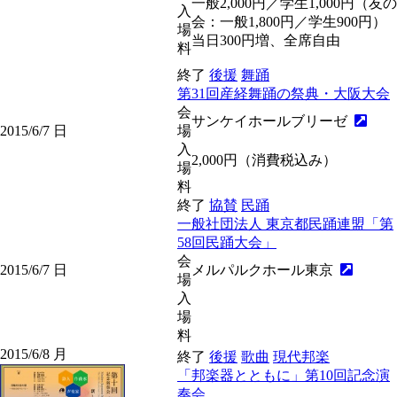
一般2,000円／学生1,000円（友の
入
会：一般1,800円／学生900円）
場
当日300円増、全席自由
料
終了
後援
舞踊
第31回産経舞踊の祭典・大阪大会
会
サンケイホールブリーゼ
2015/6/7
日
場
入
2,000円（消費税込み）
場
料
終了
協賛
民踊
一般社団法人 東京都民踊連盟「第
58回民踊大会」
会
2015/6/7
日
メルパルクホール東京
場
入
場
料
2015/6/8
月
終了
後援
歌曲
現代邦楽
「邦楽器とともに」第10回記念演
奏会