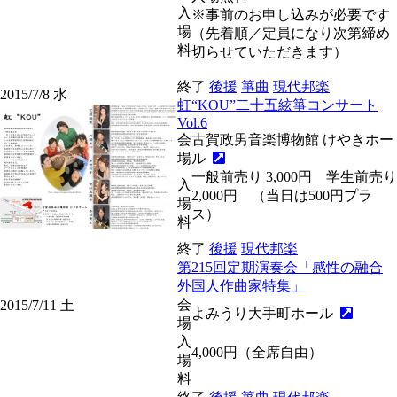
入
※事前のお申し込みが必要です
場
（先着順／定員になり次第締め
料
切らせていただきます）
終了
後援
箏曲
現代邦楽
2015/7/8
水
虹“KOU”二十五絃箏コンサート
Vol.6
会
古賀政男音楽博物館 けやきホー
場
ル
一般前売り 3,000円 学生前売り
入
2,000円 （当日は500円プラ
場
ス）
料
終了
後援
現代邦楽
第215回定期演奏会「感性の融合
外国人作曲家特集」
会
2015/7/11
土
よみうり大手町ホール
場
入
4,000円（全席自由）
場
料