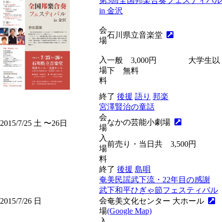
第3回全国邦楽合奏フェスティバル
in 金沢
会
石川県立音楽堂
場
入
一般 3,000円 大学生以
場
下 無料
料
終了
後援
語り
邦楽
宮澤賢治の童話
会
なかの芸能小劇場
2015/7/25
土
〜26
日
場
入
前売り・当日共 3,500円
場
料
終了
後援
島唄
奄美民謡武下流・22年目の感謝
武下和平ひぎゃ節フェスティバル
会
2015/7/26
日
奄美文化センター 大ホール
場
(Google Map)
入