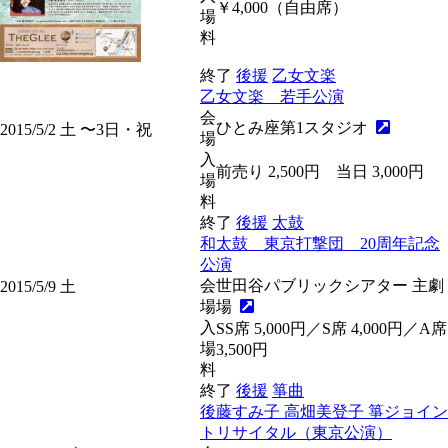
￥4,000（自由席）
場
料
終了
後援
乙女文楽
乙女文楽 若手公演
会
ひとみ座第1スタジオ
2015/5/2
土
〜3
日・祝
場
入
前売り 2,500円 当日 3,000円
場
料
終了
後援
太鼓
和太鼓 東京打撃団 20周年記念
公演
会
世田谷パブリックシアター 主劇
2015/5/9
土
場
場
入
SS席 5,000円／S席 4,000円／A席
場
3,500円
料
終了
後援
箏曲
後藤すみ子 高畑美登子 箏ジョイン
トリサイタル（東京公演）