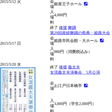
会
2015/5/12
火
銀座王子ホール
場
入
4,000円
場
料
終了
後援
舞踊
第29回産経舞踊の祭典・姫路大会
会
姫路市民会館・大ホール
2015/5/17
日
場
入
980円（消費税込み）
場
料
2015/5/20
水
終了
後援
義太夫
女流義太夫演奏会 5月公演
会
お江戸日本橋亭
場
入
3,000円（学生2,000円）
場
料