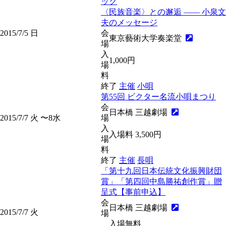
ック
〈民族音楽〉との邂逅 ―― 小泉文
夫のメッセージ
2015/7/5
日
会
東京藝術大学奏楽堂
場
入
1,000円
場
料
終了
主催
小唄
第55回 ビクター名流小唄まつり
会
日本橋 三越劇場
2015/7/7
火
〜8
水
場
入
入場料 3,500円
場
料
終了
主催
長唄
「第十九回日本伝統文化振興財団
賞」「第四回中島勝祐創作賞」贈
呈式【事前申込】
会
日本橋 三越劇場
2015/7/7
火
場
入場無料