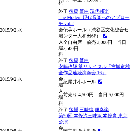
料
終了
後援
箏曲
現代邦楽
The Modern 現代音楽へのアプロー
チ vol.2
会
伝承ホール（渋谷区文化総合セ
2015/9/2
水
場
ンター大和田6F）
入
全自由席 前売 3,000円 当日
場
3,500円
料
終了
後援
箏曲
安藤政輝 箏リサイタル「宮城道雄
全作品連続演奏会 16」
会
2015/9/2
水
紀尾井小ホール
場
入
前売り 4,500円 当日 5,000円
場
料
終了
後援
三味線
俚奏楽
第50回 本條流三味線 本條會 東京
公演
会
2015/9/5
土
国立劇場大劇場