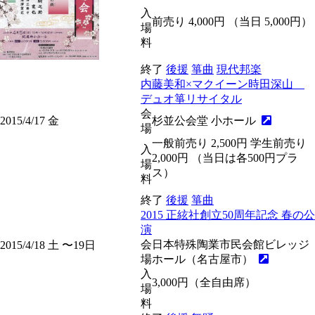
入
前売り 4,000円 （当日 5,000円）
場
料
終了
後援
箏曲
現代邦楽
内藤美和×マクイーン時田深山
デュオ箏リサイタル
会
2015/4/17
金
杉並公会堂 小ホール
場
一般前売り 2,500円 学生前売り
入
2,000円 （当日は各500円プラ
場
ス）
料
終了
後援
箏曲
2015 正絃社創立50周年記念 春の公
演
会
日本特殊陶業市民会館ビレッジ
2015/4/18
土
〜19
日
場
ホール（名古屋市）
入
3,000円（全自由席）
場
料