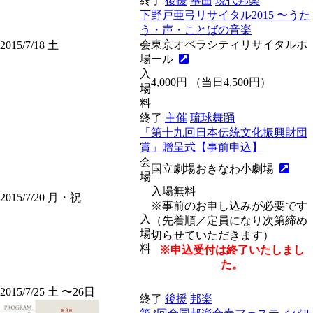
終了
後援
箏曲
現代邦楽
下野戸亜弓リサイタル2015 〜うた
う・声・ことばの音楽
会
東京オペラシティリサイタルホ
2015/7/18
土
場
ール
入
4,000円 （当日4,500円）
場
料
終了
主催
琉球舞踊
「第十九回日本伝統文化振興財団
賞」贈呈式【事前申込】
会
国立劇場おきなわ小劇場
場
入場無料
2015/7/20
月・祝
※事前のお申し込みが必要です
入
（先着順／定員になり次第締め
場
切らせていただきます）
料
※申込受付は終了いたしまし
た。
2015/7/25
土
〜26
日
終了
後援
邦楽