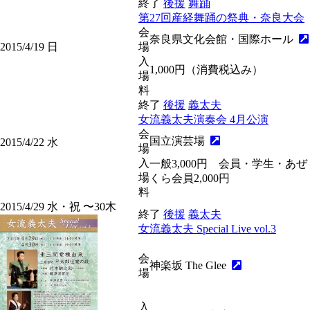
終了
後援
舞踊
第27回産経舞踊の祭典・奈良大会
会
奈良県文化会館・国際ホール
2015/4/19
日
場
入
1,000円（消費税込み）
場
料
終了
後援
義太夫
女流義太夫演奏会 4月公演
会
国立演芸場
2015/4/22
水
場
入
一般3,000円 会員・学生・あぜ
場
くら会員2,000円
料
2015/4/29
水・祝
〜30
木
終了
後援
義太夫
女流義太夫 Special Live vol.3
会
神楽坂 The Glee
場
入