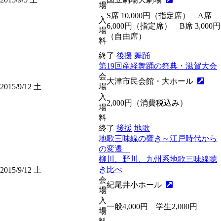
場
S席 10,000円（指定席） A席
入
6,000円（指定席） B席 3,000円
場
（自由席）
料
終了
後援
舞踊
第19回産経舞踊の祭典・滋賀大会
会
大津市民会館・大ホール
2015/9/12
土
場
入
2,000円（消費税込み）
場
料
終了
後援
地歌
地歌三味線の響き～江戸時代から
の変遷
柳川、野川、九州系地歌三味線聴
き比べ
2015/9/12
土
会
紀尾井小ホール
場
入
一般4,000円 学生2,000円
場