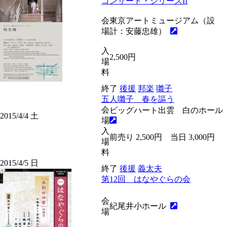
コンサート・シリーズII
会
東京アートミュージアム（設
場
計：安藤忠雄）
入
2,500円
場
料
終了
後援
邦楽
囃子
五人囃子 春を謳う
会
ビッグハート出雲 白のホール
2015/4/4
土
場
入
前売り 2,500円 当日 3,000円
場
料
2015/4/5
日
終了
後援
義太夫
第12回 はなやぐらの会
会
紀尾井小ホール
場