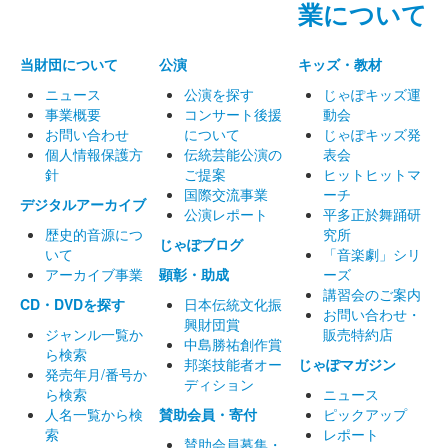
業について
当財団について
公演
キッズ・教材
ニュース
公演を探す
じゃぽキッズ運
事業概要
コンサート後援
動会
お問い合わせ
について
じゃぽキッズ発
個人情報保護方
伝統芸能公演の
表会
針
ご提案
ヒットヒットマ
国際交流事業
ーチ
デジタルアーカイブ
公演レポート
平多正於舞踊研
歴史的音源につ
究所
じゃぽブログ
いて
「音楽劇」シリ
アーカイブ事業
顕彰・助成
ーズ
講習会のご案内
CD・DVDを探す
日本伝統文化振
お問い合わせ・
興財団賞
ジャンル一覧か
販売特約店
中島勝祐創作賞
ら検索
邦楽技能者オー
じゃぽマガジン
発売年月/番号か
ディション
ら検索
ニュース
人名一覧から検
賛助会員・寄付
ピックアップ
索
レポート
賛助会員募集・