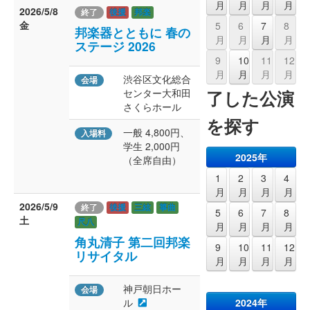
月
月
月
月
2026/5/8
終了
後援
邦楽
金
5
6
7
8
邦楽器とともに 春の
月
月
月
月
ステージ 2026
9
10
11
12
月
月
月
月
渋谷区文化総合
会場
了した公演
センター大和田
さくらホール
を探す
一般 4,800円、
入場料
学生 2,000円
2025年
（全席自由）
1
2
3
4
月
月
月
月
2026/5/9
終了
後援
三絃
箏曲
5
6
7
8
土
尺八
月
月
月
月
角丸清子 第二回邦楽
9
10
11
12
リサイタル
月
月
月
月
神戸朝日ホー
会場
2024年
ル