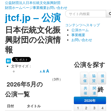
公益財団法人日本伝統文化振興財団
財団ホームページ
事業概要
お問い合わせ
jtcf.jp – 公演
コンテンツへスキップ
日本伝統文化振
公演ホーム
事業概要
興財団の公演情
お問い合わせ
報
公演を探す
文字サイズ：
A
A
A
主
協
後
（3件）
催
賛
援
2026年5月の
終
共
関
公演一覧
催
連
2026年
日付
タイトル
1
2
3
4