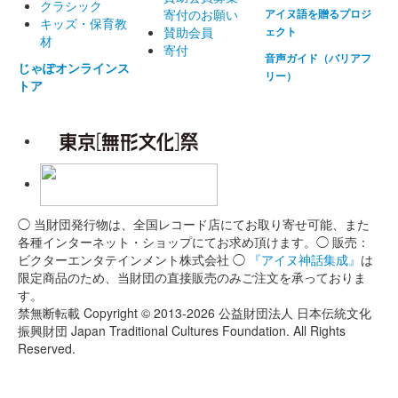
クラシック
寄付のお願い
アイヌ語を贈るプロジ
キッズ・保育教
賛助会員
ェクト
材
寄付
音声ガイド（バリアフ
じゃぽオンラインス
リー）
トア
◯ 当財団発行物は、全国レコード店にてお取り寄せ可能、また
各種インターネット・ショップにてお求め頂けます。◯ 販売：
ビクターエンタテインメント株式会社 ◯
『アイヌ神話集成』
は
限定商品のため、当財団の直接販売のみご注文を承っておりま
す。
禁無断転載 Copyright © 2013-2026 公益財団法人 日本伝統文化
振興財団 Japan Traditional Cultures Foundation. All Rights
Reserved.