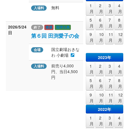
1
2
3
4
無料
入場料
月
月
月
月
5
6
7
8
月
月
月
月
2026/5/24
終了
後援
琉球古典
日
9
10
11
12
第６回 田渕愛子の会
月
月
月
月
国立劇場おきな
会場
わ 小劇場
2023年
前売り4,000
1
2
3
4
入場料
円、当日4,500
月
月
月
月
円
5
6
7
8
月
月
月
月
9
10
11
12
月
月
月
月
2022年
1
2
3
4
月
月
月
月