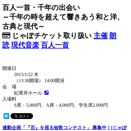
百人一首・千年の出会い
～千年の時を超えて響きあう和と洋、
古典と現代～
じゃぽチケット取り扱い
主催
朗
読
現代音楽
百人一首
開催日
2015/1/22
木
（13:30開場） 14:00開演
会 場
紀尾井ホール
入場料
S席：5,000円、A席：4,000円、学生席2,000円
連動企画「『百』を巡る短歌コンテスト」 募集中！[じゃぽ