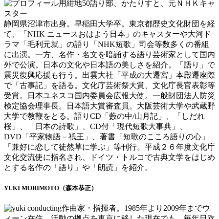
語り部、かたりすと、元ＮＨＫキャ
スター
静岡県沼津市出身。早稲田大学卒。東京都歴史文化財団を経
て、「NHK ニュースおはよう日本」のキャスターや大河ド
ラマ「毛利元就」の語り「NHK短歌」司会等数多くの番組
に出演。一方、名作・名文を暗誦する語り芸術家として国内
外で公演。日本の文化や日本語の美しさを紹介。「語り」で
震災復興応援も行う。出雲大社「平成の大遷宮」本殿遷座際
で「古事記」を語る。文化庁芸術祭大賞、文化庁長官表彰等
受賞。日本ユネスコ国内委員会広報大使。一般財団法人防災
検定協会理事長。日本語大賞審査員。大阪芸術大学や武蔵野
大学で教鞭をとる。語りCD「藪の中/山月記」、「しだれ
桜」、「日本の詩歌」、CD付「現代短歌大事典」、
DVD「平家物語－祇王」、著書「短歌のこころ語りの心」
「兼好に恋して徒然草に学ぶ」等刊行。平成２６年度文化庁
文化交流使に指名され、ドイツ・トルコで古典文学をはじめ
とする名作の「語り」や「朗読」を紹介。
YUKI MORIMOTO（森本恭正）
作曲家・指揮者。1985年より2009年までウ
ィーン在住。活動の拠点を東京に移した現在でも、毎年日欧