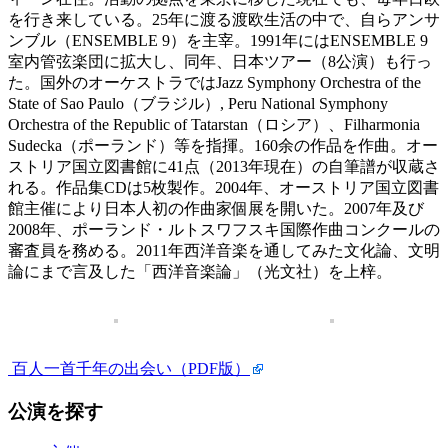
を行き来している。25年に渡る渡欧生活の中で、自らアンサ
ンブル（ENSEMBLE 9）を主宰。1991年にはENSEMBLE 9
室内管弦楽団に拡大し、同年、日本ツアー（8公演）も行っ
た。国外のオーケストラではJazz Symphony Orchestra of the
State of Sao Paulo（ブラジル）, Peru National Symphony
Orchestra of the Republic of Tatarstan（ロシア）、Filharmonia
Sudecka（ポーランド）等を指揮。160余の作品を作曲。オー
ストリア国立図書館に41点（2013年現在）の自筆譜が収蔵さ
れる。作品集CDは5枚製作。2004年、オーストリア国立図書
館主催により日本人初の作曲家個展を開いた。2007年及び
2008年、ポーランド・ルトスワフスキ国際作曲コンクールの
審査員を務める。2011年西洋音楽を通してみた文化論、文明
論にまで言及した「西洋音楽論」（光文社）を上梓。
百人一首千年の出会い（PDF版）
公演を探す