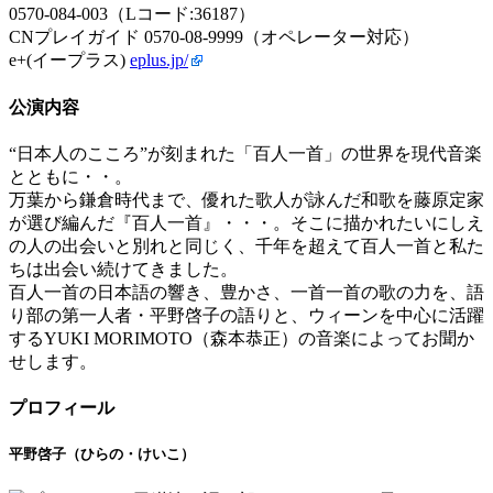
0570-084-003（Lコード:36187）
CNプレイガイド 0570-08-9999（オペレーター対応）
e+(イープラス)
eplus.jp/
公演内容
“日本人のこころ”が刻まれた「百人一首」の世界を現代音楽
とともに・・。
万葉から鎌倉時代まで、優れた歌人が詠んだ和歌を藤原定家
が選び編んだ『百人一首』・・・。そこに描かれたいにしえ
の人の出会いと別れと同じく、千年を超えて百人一首と私た
ちは出会い続けてきました。
百人一首の日本語の響き、豊かさ、一首一首の歌の力を、語
り部の第一人者・平野啓子の語りと、ウィーンを中心に活躍
するYUKI MORIMOTO（森本恭正）の音楽によってお聞か
せします。
プロフィール
平野啓子（ひらの・けいこ）