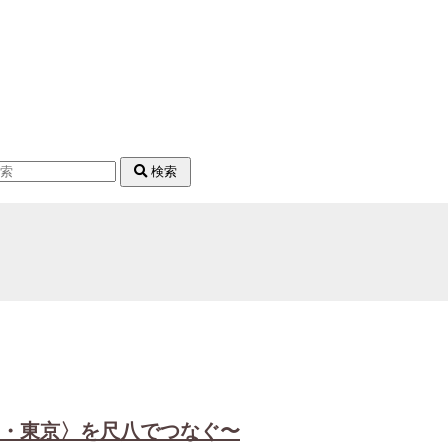
検索
ハ・東京〉を尺八でつなぐ〜