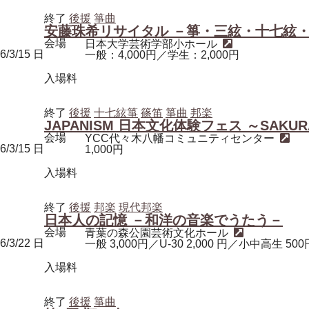
終了
後援
箏曲
安藤珠希リサイタル －箏・三絃・十七絃
会場
日本大学芸術学部小ホール
6/3/15
日
一般：4,000円／学生：2,000円
入場料
終了
後援
十七絃箏
篠笛
箏曲
邦楽
JAPANISM 日本文化体験フェス ～SAKU
会場
YCC代々木八幡コミュニティセンター
6/3/15
日
1,000円
入場料
終了
後援
邦楽
現代邦楽
日本人の記憶 －和洋の音楽でうたう－
会場
青葉の森公園芸術文化ホール
6/3/22
日
一般 3,000円／U-30 2,000 円／小中高生 500
入場料
終了
後援
箏曲