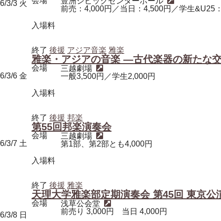
会場
豊洲シビックセンターホール
6/3/3
火
前売：4,000円／当日：4,500円／学生&U25：
入場料
終了
後援
アジア音楽
雅楽
雅楽・アジアの音楽 ―古代楽器の新たな
会場
三越劇場
6/3/6
金
一般3,500円／学生2,000円
入場料
終了
後援
邦楽
第55回邦楽演奏会
会場
三越劇場
6/3/7
土
第1部、第2部とも4,000円
入場料
終了
後援
雅楽
天理大学雅楽部定期演奏会 第45回 東京公
会場
浅草公会堂
前売り 3,000円 当日 4,000円
6/3/8
日