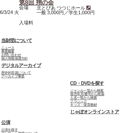
第8回 翔の会
会場
北とぴあ つつじホール
6/3/24
火
一般 3,000円／学生1,000円
入場料
当財団について
ニュース
事業概要
お問い合わせ
個人情報保護方針
デジタルアーカイブ
歴史的音源について
アーカイブ事業
CD・DVDを探す
ジャンル一覧から検索
発売年月/番号から検索
人名一覧から検索
クラシック
キッズ・保育教材
じゃぽオンラインストア
公演
公演を探す