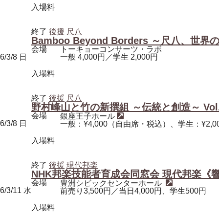
入場料
終了
後援
尺八
Bamboo Beyond Borders ～尺八
会場
トーキョーコンサーツ・ラボ
6/3/8
日
一般 4,000円／学生 2,000円
入場料
終了
後援
尺八
野村峰山と竹の新撰組 ～伝統と創造～ Vol.
会場
銀座王子ホール
6/3/8
日
一般：¥4,000（自由席・税込）、学生：¥2,
入場料
終了
後援
現代邦楽
NHK邦楽技能者育成会同窓会 現代邦楽《響》HI
会場
豊洲シビックセンターホール
6/3/11
水
前売り3,500円／当日4,000円、学生500円
入場料