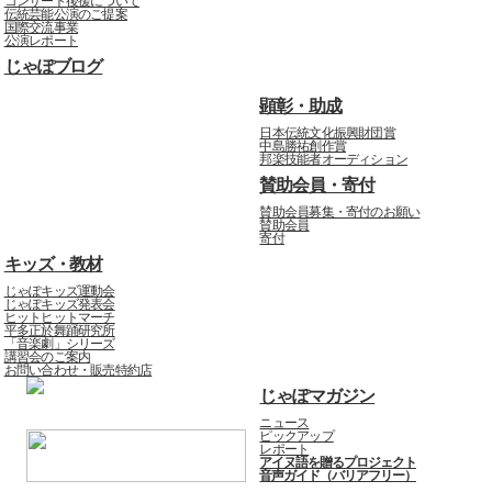
コンサート後援について
伝統芸能公演のご提案
国際交流事業
公演レポート
じゃぽブログ
顕彰・助成
日本伝統文化振興財団賞
中島勝祐創作賞
邦楽技能者オーディション
賛助会員・寄付
賛助会員募集・寄付のお願い
賛助会員
寄付
キッズ・教材
じゃぽキッズ運動会
じゃぽキッズ発表会
ヒットヒットマーチ
平多正於舞踊研究所
「音楽劇」シリーズ
講習会のご案内
お問い合わせ・販売特約店
じゃぽマガジン
ニュース
ピックアップ
レポート
アイヌ語を贈るプロジェクト
音声ガイド（バリアフリー）