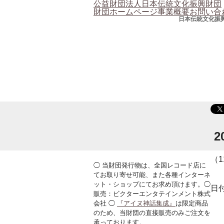
公益財団法人日本伝統文化振興財団
財団ホームページ
事業概要
お問い合
日本伝統文化振
2
（1
◯ 当財団発行物は、全国レコード店に
てお取り寄せ可能、また各種インターネ
ット・ショップにてお求め頂けます。◯
日
販売：ビクターエンタテインメント株式
会社 ◯
『アイヌ神話集成』
は限定商品
のため、当財団の直接販売のみご注文を
承っております。