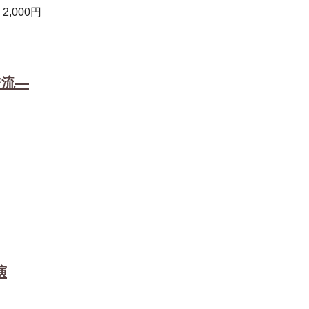
2,000円
交流―
演