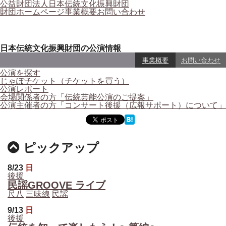
公益財団法人日本伝統文化振興財団
財団ホームページ
事業概要
お問い合わせ
日本伝統文化振興財団の公演情報
事業概要
お問い合わせ
公演を探す
じゃぽチケット（チケットを買う）
公演レポート
会場関係者の方「伝統芸能公演のご提案」
公演主催者の方「コンサート後援（広報サポート）について」
ピックアップ
8/23
日
後援
民謡GROOVE ライブ
尺八
三味線
民謡
9/13
日
後援