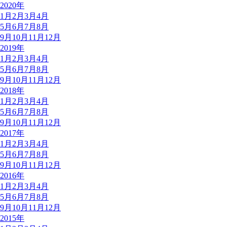
2020年
1月
2月
3月
4月
5月
6月
7月
8月
9月
10月
11月
12月
2019年
1月
2月
3月
4月
5月
6月
7月
8月
9月
10月
11月
12月
2018年
1月
2月
3月
4月
5月
6月
7月
8月
9月
10月
11月
12月
2017年
1月
2月
3月
4月
5月
6月
7月
8月
9月
10月
11月
12月
2016年
1月
2月
3月
4月
5月
6月
7月
8月
9月
10月
11月
12月
2015年