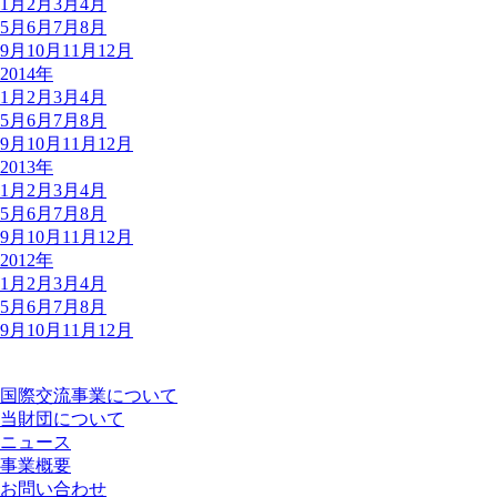
1月
2月
3月
4月
5月
6月
7月
8月
9月
10月
11月
12月
2014年
1月
2月
3月
4月
5月
6月
7月
8月
9月
10月
11月
12月
2013年
1月
2月
3月
4月
5月
6月
7月
8月
9月
10月
11月
12月
2012年
1月
2月
3月
4月
5月
6月
7月
8月
9月
10月
11月
12月
国際交流事業について
当財団について
ニュース
事業概要
お問い合わせ