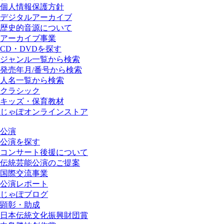
個人情報保護方針
デジタルアーカイブ
歴史的音源について
アーカイブ事業
CD・DVDを探す
ジャンル一覧から検索
発売年月/番号から検索
人名一覧から検索
クラシック
キッズ・保育教材
じゃぽオンラインストア
公演
公演を探す
コンサート後援について
伝統芸能公演のご提案
国際交流事業
公演レポート
じゃぽブログ
顕彰・助成
日本伝統文化振興財団賞