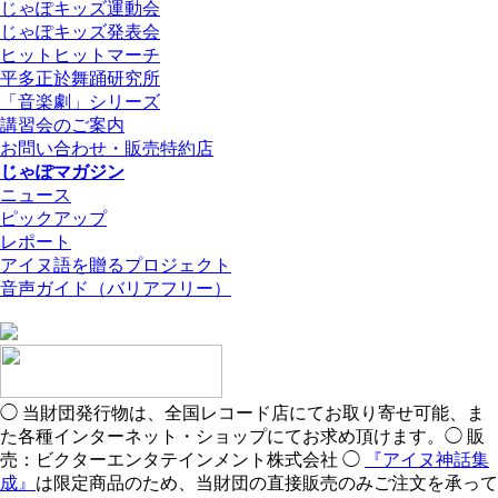
じゃぽキッズ運動会
じゃぽキッズ発表会
ヒットヒットマーチ
平多正於舞踊研究所
「音楽劇」シリーズ
講習会のご案内
お問い合わせ・販売特約店
じゃぽマガジン
ニュース
ピックアップ
レポート
アイヌ語を贈るプロジェクト
音声ガイド（バリアフリー）
◯ 当財団発行物は、全国レコード店にてお取り寄せ可能、ま
た各種インターネット・ショップにてお求め頂けます。◯ 販
売：ビクターエンタテインメント株式会社 ◯
『アイヌ神話集
成』
は限定商品のため、当財団の直接販売のみご注文を承って