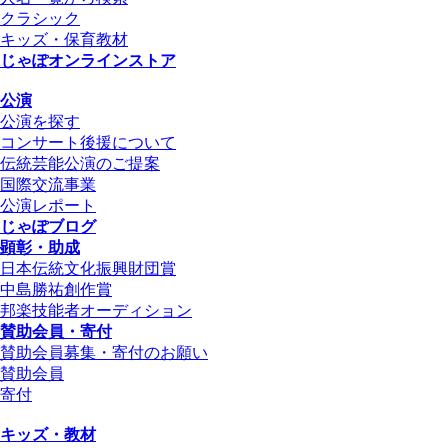
クラシック
キッズ・保育教材
じゃぽオンラインストア
公演
公演を探す
コンサート後援について
伝統芸能公演のご提案
国際交流事業
公演レポート
じゃぽブログ
顕彰・助成
日本伝統文化振興財団賞
中島勝祐創作賞
邦楽技能者オーディション
賛助会員・寄付
賛助会員募集・寄付のお願い
賛助会員
寄付
キッズ・教材