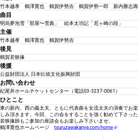
竹本越孝 鶴澤寛也 鶴賀伊勢吉 鶴賀伊勢一郎 新内勝志壽
曲目
明烏夢泡雪「部屋〜雪責」 絵本太功記「尼ヶ崎の段」
主催
竹本越孝 鶴澤寛也 鶴賀伊勢吉
後見
鶴賀若狭掾
後援
公益財団法人 日本伝統文化振興財団
お問い合わせ
紀尾井ホールチケットセンター（電話03-3237-0061）
ひとこと
東の新内、西の義太夫。ともに代表曲を女流太夫の演奏でお楽
しみ頂きます。今回、この会をすることを強く勧めて下さった
若狭掾師もご参加の座談会もお楽しみ下さいませ。
鶴澤寛也ホームページ
tsuruzawakanya.com/home