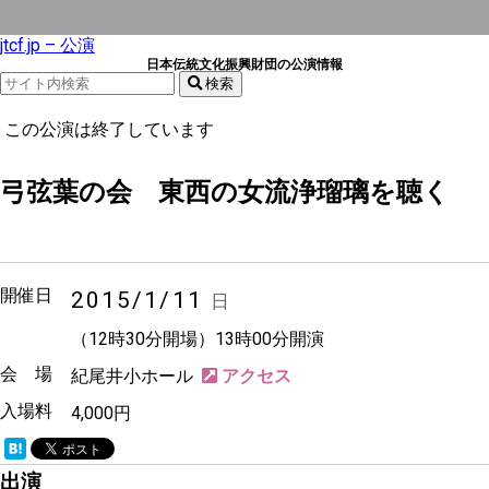
jtcf.jp – 公演
日本伝統文化振興財団の公演情報
検索
この公演は終了しています
弓弦葉の会 東西の女流浄瑠璃を聴く
後援
義太夫
新内
開催日
2015/1/11
日
（12時30分開場）13時00分開演
会 場
紀尾井小ホール
入場料
4,000円
出演