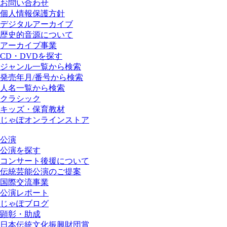
お問い合わせ
個人情報保護方針
デジタルアーカイブ
歴史的音源について
アーカイブ事業
CD・DVDを探す
ジャンル一覧から検索
発売年月/番号から検索
人名一覧から検索
クラシック
キッズ・保育教材
じゃぽオンラインストア
公演
公演を探す
コンサート後援について
伝統芸能公演のご提案
国際交流事業
公演レポート
じゃぽブログ
顕彰・助成
日本伝統文化振興財団賞