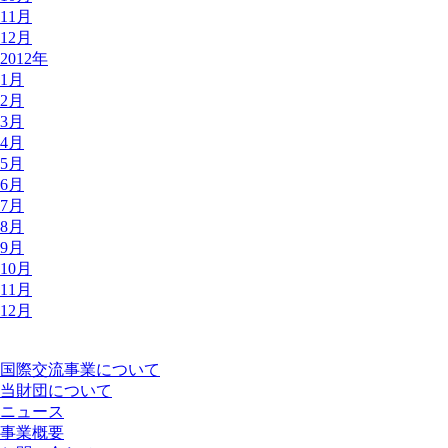
11月
12月
2012年
1月
2月
3月
4月
5月
6月
7月
8月
9月
10月
11月
12月
国際交流事業について
当財団について
ニュース
事業概要