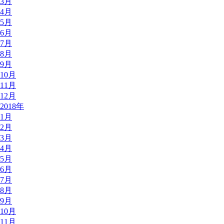
3月
4月
5月
6月
7月
8月
9月
10月
11月
12月
2018年
1月
2月
3月
4月
5月
6月
7月
8月
9月
10月
11月