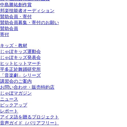
中島勝祐創作賞
邦楽技能者オーディション
賛助会員・寄付
賛助会員募集・寄付のお願い
賛助会員
寄付
キッズ・教材
じゃぽキッズ運動会
じゃぽキッズ発表会
ヒットヒットマーチ
平多正於舞踊研究所
「音楽劇」シリーズ
講習会のご案内
お問い合わせ・販売特約店
じゃぽマガジン
ニュース
ピックアップ
レポート
アイヌ語を贈るプロジェクト
音声ガイド（バリアフリー）