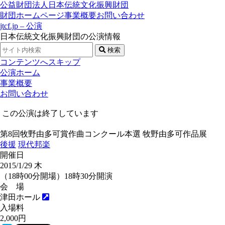
公益財団法人日本伝統文化振興財団
財団ホームページ
事業概要
お問い合わせ
jtcf.jp – 公演
日本伝統文化振興財団の公演情報
検索
コンテンツへスキップ
公演ホーム
事業概要
お問い合わせ
この公演は終了しています
第8回牧野由多可賞作曲コンクール本選 牧野由多可作品展
後援
現代邦楽
開催日
2015/1/29
木
（18時00分開場）18時30分開演
会 場
津田ホール
入場料
2,000円