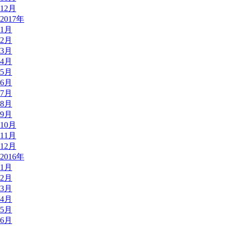
12月
2017年
1月
2月
3月
4月
5月
6月
7月
8月
9月
10月
11月
12月
2016年
1月
2月
3月
4月
5月
6月