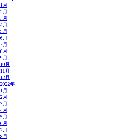
1月
2月
3月
4月
5月
6月
7月
8月
9月
10月
11月
12月
2022年
1月
2月
3月
4月
5月
6月
7月
8月