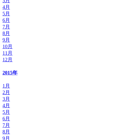
3月
4月
5月
6月
7月
8月
9月
10月
11月
12月
2015年
1月
2月
3月
4月
5月
6月
7月
8月
9月