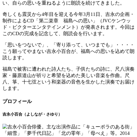
い、自らの思いを重ねるように朗読を続けてきました。
奇しくも震災から4年目を迎える今年3月11日、吉永の企画・
制作によるCD「第二楽章 福島への思い」（JVCケンウッ
ド・ビクターエンタテインメント）が発表されます。今回は
このCDの完成を記念して、朗読会を行います。
「思いをつないで」、「寄り添って、いつまでも」・・・・
こう願ってやまない吉永小百合が、福島への思いを込めて朗
読します。
福島で被害に遭われた詩人たち、子供たちの詩に、尺八演奏
家・藤原道山が祈りと希望を込めた美しい音楽を作曲。尺
八、箏、十七弦という和楽器の音色を生かした演奏でお届け
します。
プロフィール
吉永小百合（よしなが・さゆり）
俳優。主な出演作品に「キューポラのある街」
「細雪」「夢千代日記」「北の零年」「母べえ」等。2014