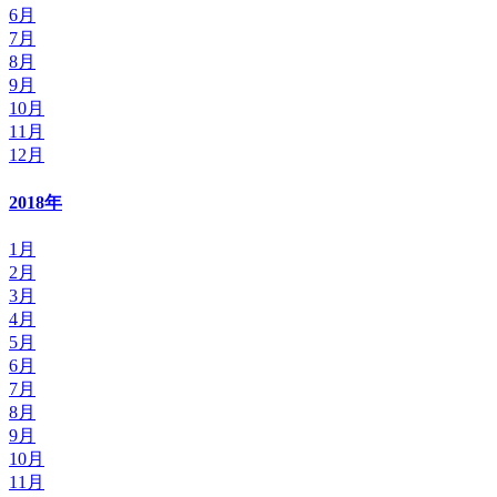
6月
7月
8月
9月
10月
11月
12月
2018年
1月
2月
3月
4月
5月
6月
7月
8月
9月
10月
11月