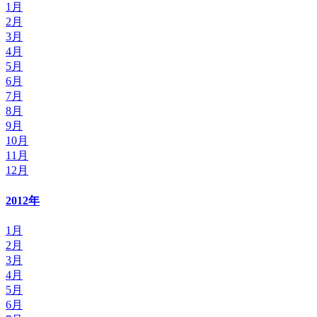
1月
2月
3月
4月
5月
6月
7月
8月
9月
10月
11月
12月
2012年
1月
2月
3月
4月
5月
6月