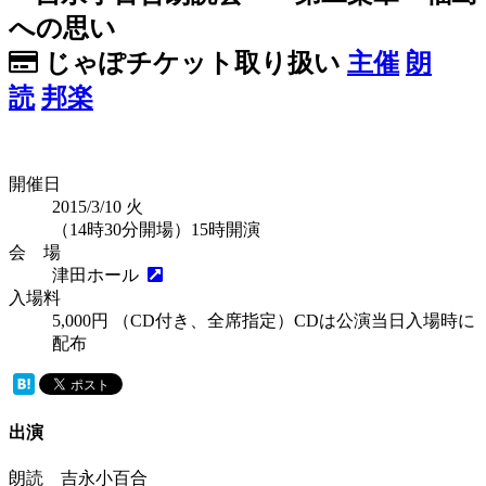
への思い
じゃぽチケット取り扱い
主催
朗
読
邦楽
開催日
2015/3/10
火
（14時30分開場）15時開演
会 場
津田ホール
入場料
5,000円 （CD付き、全席指定）CDは公演当日入場時に
配布
出演
朗読 吉永小百合