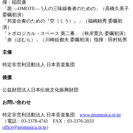
揮：稲田康
「面 —OMOTE— 5人の三味線奏者のための」（高橋久美子
委嘱初演）
「邦楽合奏のための『空（くう）』」（福嶋頼秀 委嘱初
演）
「トポロジカル・スペース 第二番」（秋岸寛久 委嘱初演）
「炎（ほむら）」（川崎絵都夫 委嘱初演）指揮：田村拓男
主催
特定非営利活動法人 日本音楽集団
後援
公益財団法人日本伝統文化振興財団
お問い合わせ
特定非営利活動法人 日本音楽集団
www.promusica.or.jp/
（電話：03-3378-4741 FAX：03-3376-2033
office@promusica.or.jp
）