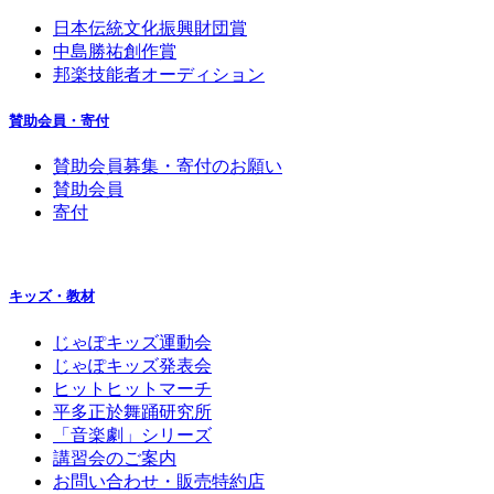
日本伝統文化振興財団賞
中島勝祐創作賞
邦楽技能者オーディション
賛助会員・寄付
賛助会員募集・寄付のお願い
賛助会員
寄付
キッズ・教材
じゃぽキッズ運動会
じゃぽキッズ発表会
ヒットヒットマーチ
平多正於舞踊研究所
「音楽劇」シリーズ
講習会のご案内
お問い合わせ・販売特約店