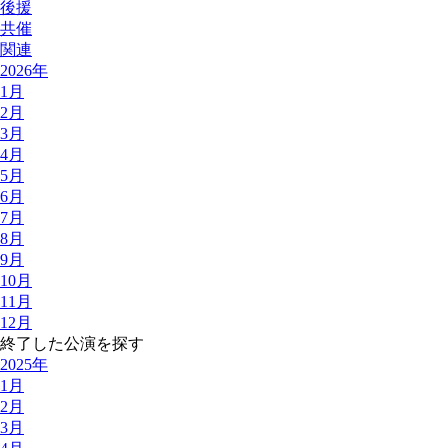
後援
共催
関連
2026年
1月
2月
3月
4月
5月
6月
7月
8月
9月
10月
11月
12月
終了した公演を探す
2025年
1月
2月
3月