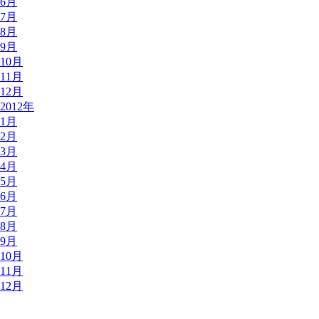
6月
7月
8月
9月
10月
11月
12月
2012年
1月
2月
3月
4月
5月
6月
7月
8月
9月
10月
11月
12月