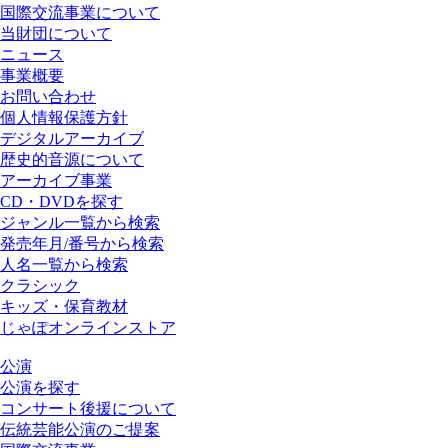
国際交流事業について
当財団について
ニュース
事業概要
お問い合わせ
個人情報保護方針
デジタルアーカイブ
歴史的音源について
アーカイブ事業
CD・DVDを探す
ジャンル一覧から検索
発売年月/番号から検索
人名一覧から検索
クラシック
キッズ・保育教材
じゃぽオンラインストア
公演
公演を探す
コンサート後援について
伝統芸能公演のご提案