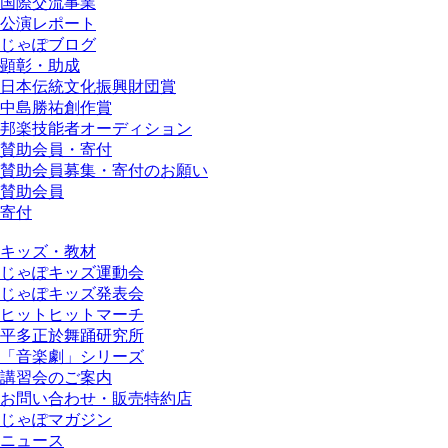
国際交流事業
公演レポート
じゃぽブログ
顕彰・助成
日本伝統文化振興財団賞
中島勝祐創作賞
邦楽技能者オーディション
賛助会員・寄付
賛助会員募集・寄付のお願い
賛助会員
寄付
キッズ・教材
じゃぽキッズ運動会
じゃぽキッズ発表会
ヒットヒットマーチ
平多正於舞踊研究所
「音楽劇」シリーズ
講習会のご案内
お問い合わせ・販売特約店
じゃぽマガジン
ニュース