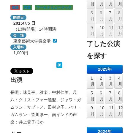
月
月
月
月
後援
邦楽
ワールドミュージック
5
6
7
8
開催日
月
月
月
月
2015/7/5
日
9
10
11
12
（13時開場）14時開演
月
月
月
月
会 場
東京藝術大学奏楽堂
了した公演
入場料
1,000円
を探す
2025年
1
2
3
4
出演
月
月
月
月
長唄：味見亨、雅楽：中村仁美、尺
5
6
7
8
月
月
月
月
八：クリストファー遙盟、ジャワ・ガ
ムラン：サプトノ、田村史子、バリ・
9
10
11
12
月
月
月
月
ガムラン：皆川厚一、南インドの声
楽：井上貴子ほか
2024年