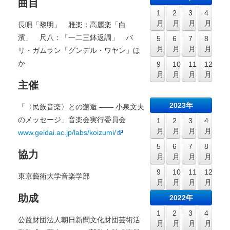
曲目
1
2
3
4
月
月
月
月
長唄「黎明」 雅楽：高麗楽「白
濱」 尺八：「一二三鉢返調」 バ
5
6
7
8
月
月
月
月
リ・ガムラン「グンデル・ワヤン」ほ
か
9
10
11
12
月
月
月
月
主催
2023年
「〈民族音楽〉との邂逅 ―― 小泉文夫
のメッセージ」音楽会実行委員会
1
2
3
4
月
月
月
月
www.geidai.ac.jp/labs/koizumi/
5
6
7
8
協力
月
月
月
月
9
10
11
12
東京藝術大学音楽学部
月
月
月
月
助成
2022年
1
2
3
4
公益財団法人朝日新聞文化財団芸術活
月
月
月
月