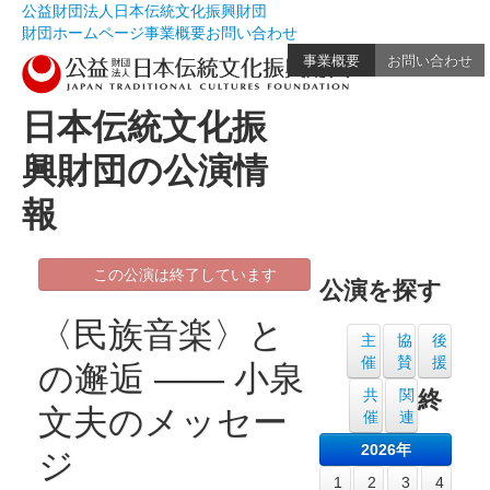
公益財団法人日本伝統文化振興財団
財団ホームページ
事業概要
お問い合わせ
事業概要
お問い合わせ
日本伝統文化振
興財団の公演情
報
この公演は終了しています
公演を探す
〈民族音楽〉と
主
協
後
催
賛
援
の邂逅 ―― 小泉
共
関
終
文夫のメッセー
催
連
2026年
ジ
1
2
3
4