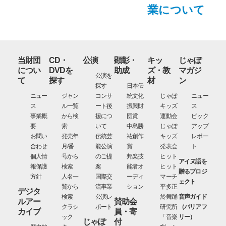
業について
当財団
CD・
公演
顕彰・
キッ
じゃぽ
につい
DVDを
助成
ズ・教
マガジ
公演を
て
探す
材
ン
探す
日本伝
ニュー
ジャン
コンサ
統文化
じゃぽ
ニュー
ス
ル一覧
ート後
振興財
キッズ
ス
事業概
から検
援につ
団賞
運動会
ピック
要
索
いて
中島勝
じゃぽ
アップ
お問い
発売年
伝統芸
祐創作
キッズ
レポー
合わせ
月/番
能公演
賞
発表会
ト
個人情
号から
のご提
邦楽技
ヒット
アイヌ語を
報保護
検索
案
能者オ
ヒット
贈るプロジ
方針
人名一
国際交
ーディ
マーチ
ェクト
覧から
流事業
ション
平多正
デジタ
検索
公演レ
於舞踊
音声ガイド
ルアー
賛助会
クラシ
ポート
研究所
（バリアフ
カイブ
員・寄
ック
「音楽
リー）
じゃぽ
付