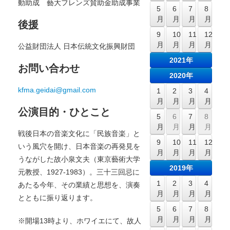
動助成 藝大フレンズ賛助金助成事業
5
6
7
8
月
月
月
月
後援
9
10
11
12
月
月
月
月
公益財団法人 日本伝統文化振興財団
2021年
お問い合わせ
2020年
kfma.geidai@gmail.com
1
2
3
4
月
月
月
月
公演目的・ひとこと
5
6
7
8
月
月
月
月
戦後日本の音楽文化に「民族音楽」と
9
10
11
12
いう風穴を開け、日本音楽の再発見を
月
月
月
月
うながした故小泉文夫（東京藝術大学
2019年
元教授、1927-1983）。三十三回忌に
1
2
3
4
あたる今年、その業績と思想を、演奏
月
月
月
月
とともに振り返ります。
5
6
7
8
月
月
月
月
※開場13時より、ホワイエにて、故人