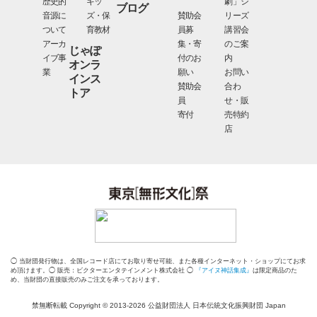
歴史的
キッ
劇」シ
ブログ
音源に
ズ・保
賛助会
リーズ
ついて
育教材
員募
講習会
アーカ
集・寄
のご案
じゃぽ
イブ事
付のお
内
オンラ
業
願い
お問い
インス
賛助会
合わ
トア
員
せ・販
寄付
売特約
店
◯ 当財団発行物は、全国レコード店にてお取り寄せ可能、また各種インターネット・ショップにてお求
め頂けます。◯ 販売：ビクターエンタテインメント株式会社 ◯
『アイヌ神話集成』
は限定商品のた
め、当財団の直接販売のみご注文を承っております。
禁無断転載 Copyright © 2013-2026 公益財団法人 日本伝統文化振興財団 Japan