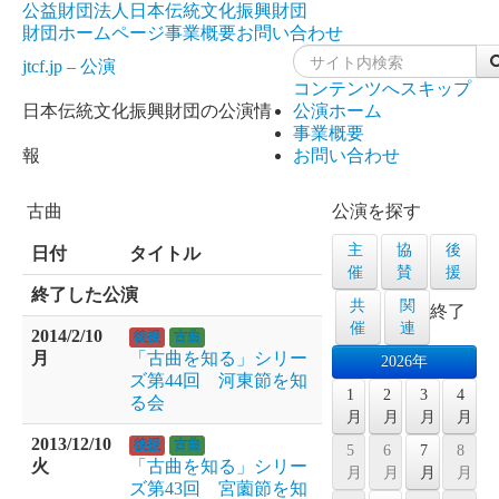
公益財団法人日本伝統文化振興財団
財団ホームページ
事業概要
お問い合わせ
jtcf.jp – 公演
コンテンツへスキップ
日本伝統文化振興財団の公演情
公演ホーム
事業概要
報
お問い合わせ
古曲
公演を探す
主
協
後
日付
タイトル
催
賛
援
終了した公演
共
関
終了
催
連
2014/2/10
後援
古曲
月
「古曲を知る」シリー
2026年
ズ第44回 河東節を知
1
2
3
4
る会
月
月
月
月
2013/12/10
後援
古曲
5
6
7
8
火
「古曲を知る」シリー
月
月
月
月
ズ第43回 宮薗節を知