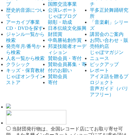
ブ
国際交流事業
チ
歴史的音源につい
公演レポート
平多正於舞踊研究
て
じゃぽブログ
所
アーカイブ事業
顕彰・助成
「音楽劇」シリー
CD・DVDを探す
日本伝統文化振興
ズ
ジャンル一覧から
財団賞
講習会のご案内
検索
中島勝祐創作賞
お問い合わせ・販
発売年月/番号か
邦楽技能者オーデ
売特約店
ら検索
ィション
じゃぽマガジン
人名一覧から検索
賛助会員・寄付
ニュース
クラシック
賛助会員募集・寄
ピックアップ
キッズ・保育教材
付のお願い
レポート
じゃぽオンライン
賛助会員
アイヌ語を贈るプ
ストア
寄付
ロジェクト
音声ガイド（バリ
アフリー）
◯ 当財団発行物は、全国レコード店にてお取り寄せ可
能、また各種インターネット・ショップにてお求め頂け