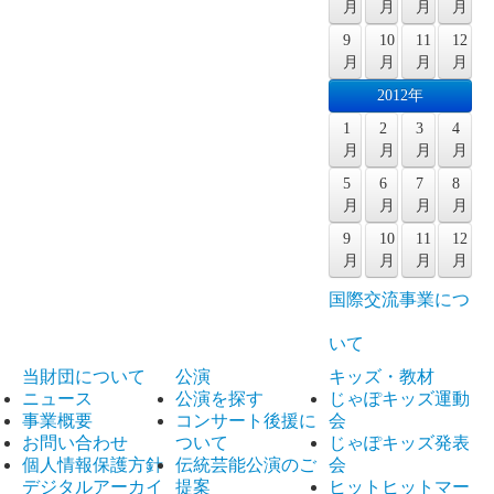
月
月
月
月
9
10
11
12
月
月
月
月
2012年
1
2
3
4
月
月
月
月
5
6
7
8
月
月
月
月
9
10
11
12
月
月
月
月
国際交流事業につ
いて
当財団について
公演
キッズ・教材
ニュース
公演を探す
じゃぽキッズ運動
事業概要
コンサート後援に
会
お問い合わせ
ついて
じゃぽキッズ発表
個人情報保護方針
伝統芸能公演のご
会
デジタルアーカイ
提案
ヒットヒットマー