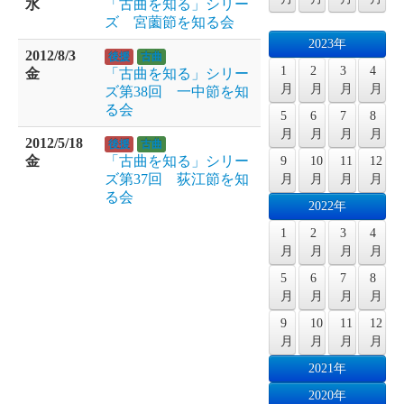
水
「古曲を知る」シリー
ズ 宮薗節を知る会
2023年
2012/8/3
後援
古曲
1
2
3
4
金
「古曲を知る」シリー
月
月
月
月
ズ第38回 一中節を知
る会
5
6
7
8
月
月
月
月
2012/5/18
後援
古曲
金
「古曲を知る」シリー
9
10
11
12
ズ第37回 荻江節を知
月
月
月
月
る会
2022年
1
2
3
4
月
月
月
月
5
6
7
8
月
月
月
月
9
10
11
12
月
月
月
月
2021年
2020年