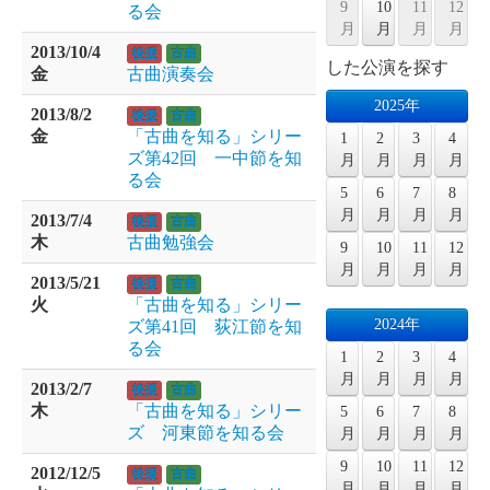
9
10
11
12
る会
月
月
月
月
2013/10/4
後援
古曲
した公演を探す
金
古曲演奏会
2025年
2013/8/2
後援
古曲
金
「古曲を知る」シリー
1
2
3
4
ズ第42回 一中節を知
月
月
月
月
る会
5
6
7
8
月
月
月
月
2013/7/4
後援
古曲
木
古曲勉強会
9
10
11
12
月
月
月
月
2013/5/21
後援
古曲
火
「古曲を知る」シリー
2024年
ズ第41回 荻江節を知
る会
1
2
3
4
月
月
月
月
2013/2/7
後援
古曲
木
「古曲を知る」シリー
5
6
7
8
ズ 河東節を知る会
月
月
月
月
9
10
11
12
2012/12/5
後援
古曲
月
月
月
月