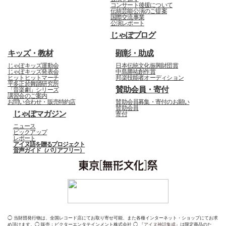
コンサート後援について
伝統芸能公演のご提案
国際交流事業
公演レポート
じゃぽブログ
キッズ・教材
顕彰・助成
じゃぽキッズ運動会
日本伝統文化振興財団賞
じゃぽキッズ発表会
中島勝祐創作賞
ヒットヒットマーチ
邦楽技能者オーディション
平多正於舞踊研究所
賛助会員・寄付
「音楽劇」シリーズ
講習会のご案内
お問い合わせ・販売特約店
賛助会員募集・寄付のお願い
賛助会員
じゃぽマガジン
寄付
ニュース
ピックアップ
レポート
アイヌ語を贈るプロジェクト
音声ガイド（バリアフリー）
◯ 当財団発行物は、全国レコード店にてお取り寄せ可能、また各種インターネット・ショップにてお求
め頂けます。◯ 販売：ビクターエンタテインメント株式会社 ◯
『アイヌ神話集成』
は限定商品のた