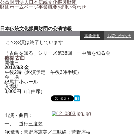
公益財団法人日本伝統文化振興財団
財団ホームページ
事業概要
お問い合わせ
日本伝統文化振興財団の公演情報
事業概要
お問い合わせ
この公演は終了しています
「古曲を知る」シリーズ第38回 一中節を知る会
後援
古曲
開催日
2012/8/3
金
午後2時（終演予定 午後3時半頃）
会 場
紀尾井小ホール
入場料
3,000円（自由席）
出演・曲目：
一、 道行三度笠
浄瑠璃：菅野序恵美／三味線：菅野序枝