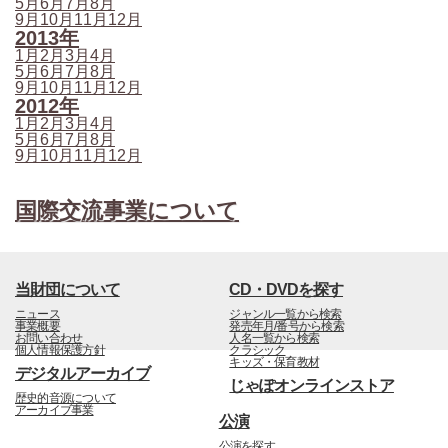
5月
6月
7月
8月
9月
10月
11月
12月
2013年
1月
2月
3月
4月
5月
6月
7月
8月
9月
10月
11月
12月
2012年
1月
2月
3月
4月
5月
6月
7月
8月
9月
10月
11月
12月
国際交流事業について
当財団について
CD・DVDを探す
ニュース
ジャンル一覧から検索
事業概要
発売年月/番号から検索
お問い合わせ
人名一覧から検索
個人情報保護方針
クラシック
キッズ・保育教材
デジタルアーカイブ
じゃぽオンラインストア
歴史的音源について
アーカイブ事業
公演
公演を探す