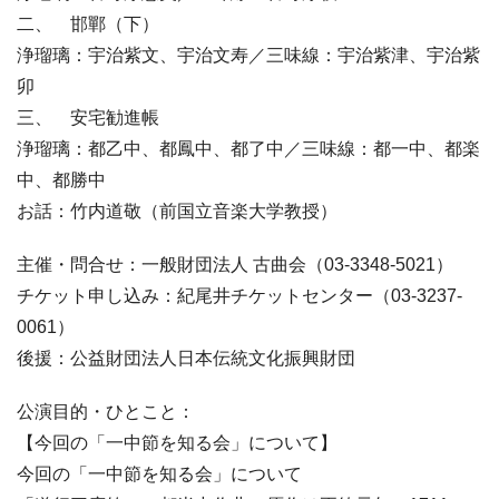
二、 邯鄲（下）
浄瑠璃：宇治紫文、宇治文寿／三味線：宇治紫津、宇治紫
卯
三、 安宅勧進帳
浄瑠璃：都乙中、都鳳中、都了中／三味線：都一中、都楽
中、都勝中
お話：竹内道敬（前国立音楽大学教授）
主催・問合せ：一般財団法人 古曲会（03-3348-5021）
チケット申し込み：紀尾井チケットセンター（03-3237-
0061）
後援：公益財団法人日本伝統文化振興財団
公演目的・ひとこと：
【今回の「一中節を知る会」について】
今回の「一中節を知る会」について