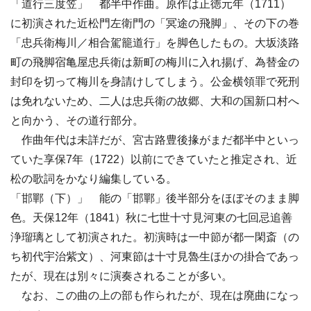
「道行三度笠」 都半中作曲。原作は正徳元年（1711）
に初演された近松門左衛門の「冥途の飛脚」、その下の巻
「忠兵衛梅川／相合駕籠道行」を脚色したもの。大坂淡路
町の飛脚宿亀屋忠兵衛は新町の梅川に入れ揚げ、為替金の
封印を切って梅川を身請けしてしまう。公金横領罪で死刑
は免れないため、二人は忠兵衛の故郷、大和の国新口村へ
と向かう、その道行部分。
作曲年代は未詳だが、宮古路豊後掾がまだ都半中といっ
ていた享保7年（1722）以前にできていたと推定され、近
松の歌詞をかなり編集している。
「邯鄲（下）」 能の「邯鄲」後半部分をほぼそのまま脚
色。天保12年（1841）秋に七世十寸見河東の七回忌追善
浄瑠璃として初演された。初演時は一中節が都一閑斎（の
ち初代宇治紫文）、河東節は十寸見魯生ほかの掛合であっ
たが、現在は別々に演奏されることが多い。
なお、この曲の上の部も作られたが、現在は廃曲になっ