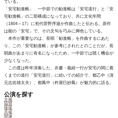
ている。
「安宅勧進帳」 一中節での勧進帳は「安宅道行」と「安
宅勧進帳」の二部構成になっており、共に文化年間
（1804～17）に初代菅野序遊が作曲したと伝わる。原作
は能の「安宅」で、その文句を巧みに脚色している。
本作が重要なのは、長唄「勧進帳」を作曲するにあた
り、この「安宅勧進帳」が参考にされたとのことだが、長
唄曲があまりに有名になったため、一中節では聴く機会が
少なくなった。
この度は昨年演奏した、弁慶・義経一行が安宅の関に着
くまでの道行「安宅道行」に続いての紹介で、都乙中（清
元志佐雄太夫）、都鳳中（杵屋巳紗鳳）が魅力的に語る。
公演を探す
主催
協賛
後援
共催
関連