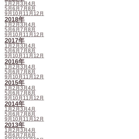
1月
2月
3月
4月
5月
6月
7月
8月
9月
10月
11月
12月
2018年
1月
2月
3月
4月
5月
6月
7月
8月
9月
10月
11月
12月
2017年
1月
2月
3月
4月
5月
6月
7月
8月
9月
10月
11月
12月
2016年
1月
2月
3月
4月
5月
6月
7月
8月
9月
10月
11月
12月
2015年
1月
2月
3月
4月
5月
6月
7月
8月
9月
10月
11月
12月
2014年
1月
2月
3月
4月
5月
6月
7月
8月
9月
10月
11月
12月
2013年
1月
2月
3月
4月
5月
6月
7月
8月