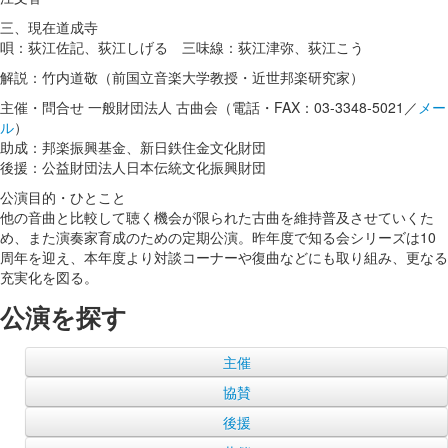
三、現在道成寺
唄：荻江佐記、荻江しげる 三味線：荻江津弥、荻江こう
解説：竹内道敬（前国立音楽大学教授・近世邦楽研究家）
主催・問合せ 一般財団法人 古曲会（電話・FAX：03-3348-5021／
メー
ル
）
助成：邦楽振興基金、新日鉄住金文化財団
後援：公益財団法人日本伝統文化振興財団
公演目的・ひとこと
他の音曲と比較して聴く機会が限られた古曲を維持普及させていくた
め、また演奏家育成のための定期公演。昨年度で知る会シリーズは10
周年を迎え、本年度より対談コーナーや復曲などにも取り組み、更なる
充実化を図る。
公演を探す
主催
協賛
後援