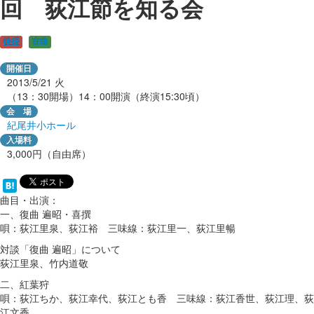
回 荻江節を知る会
後援
古曲
開催日
2013/5/21
火
（13：30開場）14：00開演（終演15:30頃）
会 場
紀尾井小ホール
入場料
3,000円（自由席）
曲目・出演：
一、復曲 遍昭・喜撰
唄：荻江里泉、荻江裕 三味線：荻江里一、荻江里暢
対談「復曲 遍昭」について
荻江里泉、竹内道敬
二、紅葉狩
唄：荻江ちか、荻江幸代、荻江とも香 三味線：荻江香世、荻江理、荻
江文香