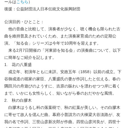
ールは
こちら
）
後援：公益財団法人日本伝統文化振興財団
公演目的・ひとこと：
他の音曲と比較して、演奏者が少なく、聴く機会も限られた古
曲を維持普及されていくため、また演奏家育成のための定期公
演。「知る会」シリーズは今年で10周年を迎えます。
来る2月7日開催の「河東節を知る会」の演奏曲について、以下
に簡単なご紹介を記します。
1. 花の八重盛
成立年、初演年ともに未詳。安政五年（1858）以前の成立。下
谷御成道の堀家の家臣、八重盛氏の妻が作詞したと伝える。春の
隅田川の舟遊びのようすに、吉原の賑わいを漂わせつつ岸に着く
まで。いかにも女性らしく、短いながら春のおだやかな風情。
2. 秋の白膠木
白膠木はうるし科の落葉樹で、秋の紅葉が美しい。その白膠木
に寄せて故人を偲んだ曲。幕府小普請方の大棟梁大谷淡路が、友
我の名で作詞、三世山彦新次郎が作曲。四世山彦河良が、四世十