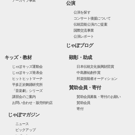
アーカイブ事業
公演
公演を探す
コンサート後援について
伝統芸能公演のご提案
国際交流事業
公演レポート
じゃぽブログ
キッズ・教材
顕彰・助成
じゃぽキッズ運動会
日本伝統文化振興財団賞
じゃぽキッズ発表会
中島勝祐創作賞
ヒットヒットマーチ
邦楽技能者オーディション
平多正於舞踊研究所
賛助会員・寄付
「音楽劇」シリーズ
講習会のご案内
賛助会員募集・寄付のお願い
お問い合わせ・販売特約店
賛助会員
寄付
じゃぽマガジン
ニュース
ピックアップ