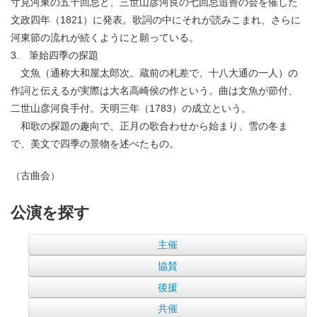
寸見河東の五十回忌と、三世山彦河良の七回忌追善の会を催した
文政四年（1821）に発表。歌詞の中にそれが読みこまれ、さらに
河東節の流れが続くようにと願っている。
3. 筆始四季の探題
文魚（通称大和屋太郎次。蔵前の札差で、十八大通の一人）の
作詞と伝えるが実際は大名高崎侯の作という。曲は文魚が節付、
二世山彦河良手付。天明三年（1783）の成立という。
和歌の探題の趣向で、正月の歌合わせから始まり、雪の冬ま
で、美文で四季の景物を述べたもの。
（古曲会）
公演を探す
主催
協賛
後援
共催