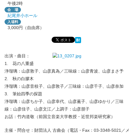
午後2時
会 場
紀尾井小ホール
入場料
3,000円（自由席）
出演・曲目：
1. 花の八重盛
浄瑠璃：山彦敦子、山彦真為／三味線：山彦青波、山彦まさ予
2. 秋の白膠木
浄瑠璃：山彦音枝子、山彦敦子／三味線：山彦千子、山彦奈加
3. 筆始四季の探題
浄瑠璃：山彦ちか子、山彦幸代、山彦薫子、山彦ゆかり／三味
線：山彦佳子、山彦文江／上調子：山彦朋子
お話：竹内道敬（前国立音楽大学教授・近世邦楽研究家）
主催・問合せ：財団法人 古曲会（電話・Fax：03-3348-5021／メ