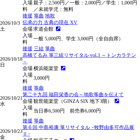
入場
親子：2,500円／一般：2,000円／学生：1,000円
料
／未就学児：無料
後援
箏曲
地歌
伝承の力 古典の現在 XV
2026/10/3
土
会場
求道会館
入場
一般 5,000円、学生 3,000円（全自由席）
料
後援
三絃
箏曲
高橋てるみ 箏三絃リサイタル vol.3 ～トンカラテン
2026/10/18
～
日
会場
横浜能楽堂
入場
3,000円
料
後援
箏曲
第二十九回 福田栄香の会～地歌筝曲を伝えて
2026/10/21
会場
観世能楽堂（GINZA SIX 地下3階）
水
入場
当日券6,500円 前売券6,000円
料
後援
箏曲
第６回 中島裕康 箏リサイタル −牧野由多可作品展
2026/10/23
Ⅱ−
金