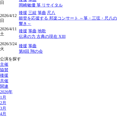
日
岡崎敏優 箏 リサイタル
後援
三絃
箏曲
尺八
2026/4/12
能登を応援する 邦楽コンサート ～箏・三弦・尺八の
日
響き～
2026/4/11
後援
箏曲
地歌
土
伝承の力 古典の現在 XIII
2026/3/24
後援
箏曲
火
第8回 翔の会
公演を探す
主催
協賛
後援
共催
関連
2026年
1月
2月
3月
4月