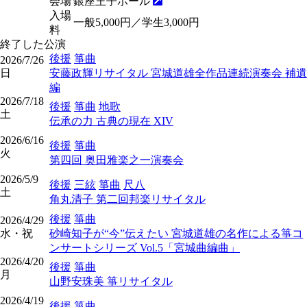
会場
銀座王子ホール
入場
一般5,000円／学生3,000円
料
終了した公演
後援
箏曲
2026/7/26
日
安藤政輝リサイタル 宮城道雄全作品連続演奏会 補遺
編
2026/7/18
後援
箏曲
地歌
土
伝承の力 古典の現在 XIV
2026/6/16
後援
箏曲
火
第四回 奥田雅楽之一演奏会
2026/5/9
後援
三絃
箏曲
尺八
土
角丸清子 第二回邦楽リサイタル
後援
箏曲
2026/4/29
水・祝
砂崎知子が“今”伝えたい 宮城道雄の名作による箏コ
ンサートシリーズ Vol.5「宮城曲編曲」
2026/4/20
後援
箏曲
月
山野安珠美 箏リサイタル
2026/4/19
後援
箏曲