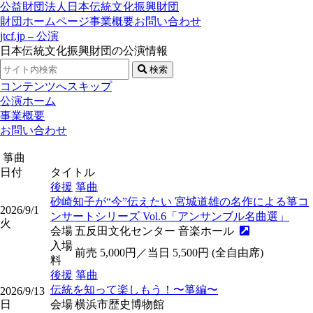
公益財団法人日本伝統文化振興財団
財団ホームページ
事業概要
お問い合わせ
jtcf.jp – 公演
日本伝統文化振興財団の公演情報
検索
コンテンツへスキップ
公演ホーム
事業概要
お問い合わせ
箏曲
日付
タイトル
後援
箏曲
砂崎知子が“今”伝えたい 宮城道雄の名作による箏コ
2026/9/1
ンサートシリーズ Vol.6「アンサンブル名曲選」
火
会場
五反田文化センター 音楽ホール
入場
前売 5,000円／当日 5,500円 (全自由席)
料
後援
箏曲
伝統を知って楽しもう！〜箏編〜
2026/9/13
日
会場
横浜市歴史博物館