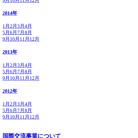
9月
10月
11月
12月
2014年
1月
2月
3月
4月
5月
6月
7月
8月
9月
10月
11月
12月
2013年
1月
2月
3月
4月
5月
6月
7月
8月
9月
10月
11月
12月
2012年
1月
2月
3月
4月
5月
6月
7月
8月
9月
10月
11月
12月
国際交流事業について