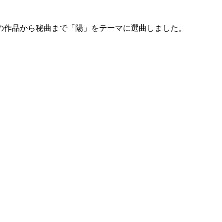
の作品から秘曲まで「陽」をテーマに選曲しました。