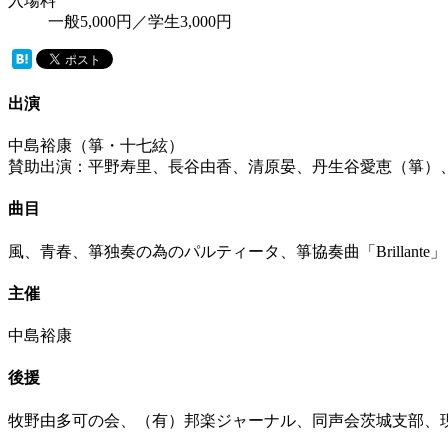
入場料
一般5,000円／学生3,000円
出演
中島裕康（箏・十七絃）
賛助出演：平野寿里、長谷由香、清原晏、丹生谷愛恵（箏）
曲目
風、青春、箏独奏の為のパルティータ、箏協奏曲「Brillante」
主催
中島裕康
後援
牧野由多可の会、（有）邦楽ジャーナル、同声会茨城支部、