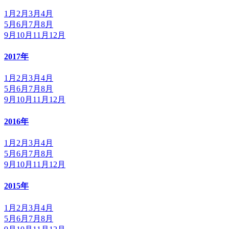
1月
2月
3月
4月
5月
6月
7月
8月
9月
10月
11月
12月
2017年
1月
2月
3月
4月
5月
6月
7月
8月
9月
10月
11月
12月
2016年
1月
2月
3月
4月
5月
6月
7月
8月
9月
10月
11月
12月
2015年
1月
2月
3月
4月
5月
6月
7月
8月