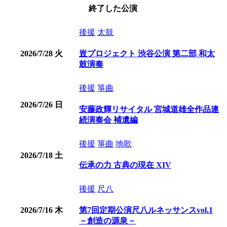
終了した公演
後援
太鼓
2026/7/28
火
豈プロジェクト 渋谷公演 第二部 和太
鼓演奏
後援
箏曲
2026/7/26
日
安藤政輝リサイタル 宮城道雄全作品連
続演奏会 補遺編
後援
箏曲
地歌
2026/7/18
土
伝承の力 古典の現在 XIV
後援
尺八
2026/7/16
木
第7回定期公演尺八ルネッサンスvol.1
－創造の源泉－