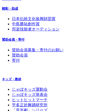
顕彰・助成
日本伝統文化振興財団賞
中島勝祐創作賞
邦楽技能者オーディション
賛助会員・寄付
賛助会員募集・寄付のお願い
賛助会員
寄付
キッズ・教材
じゃぽキッズ運動会
じゃぽキッズ発表会
ヒットヒットマーチ
平多正於舞踊研究所
「音楽劇」シリーズ