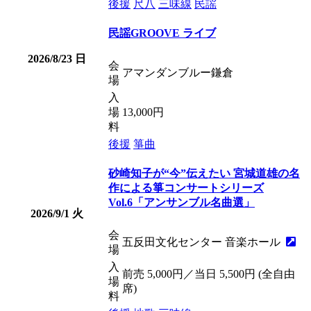
後援
尺八
三味線
民謡
民謡GROOVE ライブ
2026/8/23
日
会
アマンダンブルー鎌倉
場
入
場
13,000円
料
後援
箏曲
砂崎知子が“今”伝えたい 宮城道雄の名
作による箏コンサートシリーズ
Vol.6「アンサンブル名曲選」
2026/9/1
火
会
五反田文化センター 音楽ホール
場
入
前売 5,000円／当日 5,500円 (全自由
場
席)
料