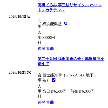
高橋てるみ 箏三絃リサイタル vol.3 ～
トンカラテン～
2026/10/18
日
会
横浜能楽堂
場
入
場
3,000円
料
後援
箏曲
第二十九回 福田栄香の会～地歌筝曲を
伝えて
2026/10/21
水
会
観世能楽堂（GINZA SIX 地下3
場
階）
入
場
当日券6,500円 前売券6,000円
料
後援
箏曲