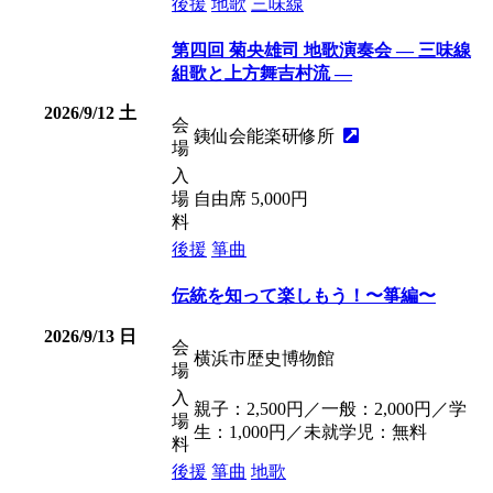
後援
地歌
三味線
第四回 菊央雄司 地歌演奏会 — 三味線
組歌と上方舞吉村流 —
2026/9/12
土
会
銕仙会能楽研修所
場
入
場
自由席 5,000円
料
後援
箏曲
伝統を知って楽しもう！〜箏編〜
2026/9/13
日
会
横浜市歴史博物館
場
入
親子：2,500円／一般：2,000円／学
場
生：1,000円／未就学児：無料
料
後援
箏曲
地歌