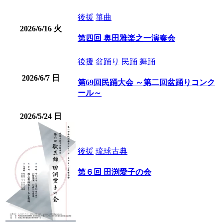
後援
箏曲
2026/6/16
火
第四回 奥田雅楽之一演奏会
後援
盆踊り
民踊
舞踊
2026/6/7
日
第69回民踊大会 ～第二回盆踊りコンク
ール～
2026/5/24
日
後援
琉球古典
第６回 田渕愛子の会