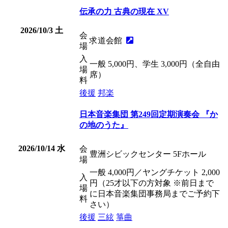
伝承の力 古典の現在 XV
2026/10/3
土
会
求道会館
場
入
一般 5,000円、学生 3,000円（全自由
場
席）
料
後援
邦楽
日本音楽集団 第249回定期演奏会 『か
の地のうた』
2026/10/14
水
会
豊洲シビックセンター 5Fホール
場
一般 4,000円／ヤングチケット 2,000
入
円（25才以下の方対象 ※前日まで
場
に日本音楽集団事務局までご予約下
料
さい）
後援
三絃
箏曲