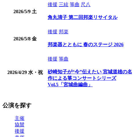
後援
三絃
箏曲
尺八
2026/5/9
土
角丸清子 第二回邦楽リサイタル
後援
邦楽
2026/5/8
金
邦楽器とともに 春のステージ 2026
後援
箏曲
砂崎知子が“今”伝えたい 宮城道雄の名
2026/4/29
水・祝
作による箏コンサートシリーズ
Vol.5「宮城曲編曲」
公演を探す
主催
協賛
後援