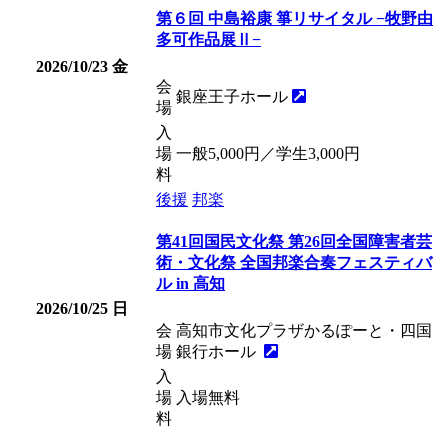
第６回 中島裕康 箏リサイタル −牧野由
多可作品展Ⅱ−
2026/10/23
金
会
銀座王子ホール
場
入
場
一般5,000円／学生3,000円
料
後援
邦楽
第41回国民文化祭 第26回全国障害者芸
術・文化祭 全国邦楽合奏フェスティバ
ル in 高知
2026/10/25
日
会
高知市文化プラザかるぽーと・四国
場
銀行ホール
入
場
入場無料
料