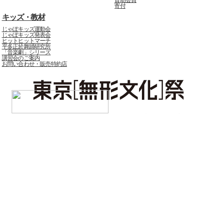
賛助会員
寄付
キッズ・教材
じゃぽキッズ運動会
じゃぽキッズ発表会
ヒットヒットマーチ
平多正於舞踊研究所
「音楽劇」シリーズ
講習会のご案内
お問い合わせ・販売特約店
じゃぽマガジン
ニュース
ピックアップ
レポート
アイヌ語を贈るプロジェクト
音声ガイド（バリアフリー）