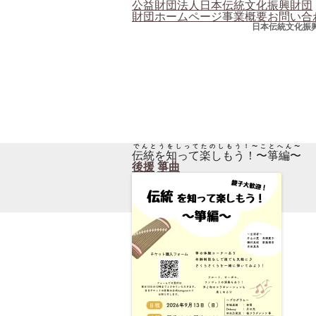
公益財団法人日本伝統文化振興財団
財団ホームページ
事業概要
お問い合
日本伝統文化振
でんとうをしってたのしもう！〜ことへん〜
伝統を知って楽しもう！〜箏編〜
後援
箏曲