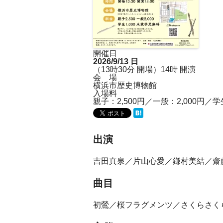
開催日
2026/9/13
日
（13時30分 開場）14時 開演
会 場
横浜市歴史博物館
入場料
親子：2,500円／一般：2,000円／
出演
吉田真泉／片山心愛／鎌村美結／齋
曲目
初鶯／桜フラグメンツ／さくらさくら/Trio fo