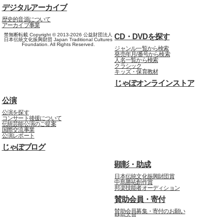
デジタルアーカイブ
歴史的音源について
アーカイブ事業
禁無断転載 Copyright © 2013-2026 公益財団法人
CD・DVDを探す
日本伝統文化振興財団 Japan Traditional Cultures
Foundation. All Rights Reserved.
ジャンル一覧から検索
発売年月/番号から検索
人名一覧から検索
クラシック
キッズ・保育教材
じゃぽオンラインストア
公演
公演を探す
コンサート後援について
伝統芸能公演のご提案
国際交流事業
公演レポート
じゃぽブログ
顕彰・助成
日本伝統文化振興財団賞
中島勝祐創作賞
邦楽技能者オーディション
賛助会員・寄付
賛助会員募集・寄付のお願い