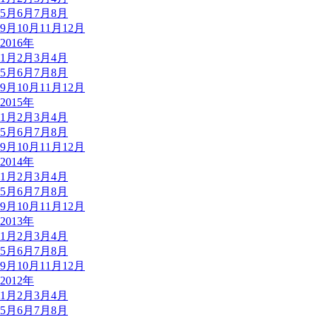
5月
6月
7月
8月
9月
10月
11月
12月
2016年
1月
2月
3月
4月
5月
6月
7月
8月
9月
10月
11月
12月
2015年
1月
2月
3月
4月
5月
6月
7月
8月
9月
10月
11月
12月
2014年
1月
2月
3月
4月
5月
6月
7月
8月
9月
10月
11月
12月
2013年
1月
2月
3月
4月
5月
6月
7月
8月
9月
10月
11月
12月
2012年
1月
2月
3月
4月
5月
6月
7月
8月