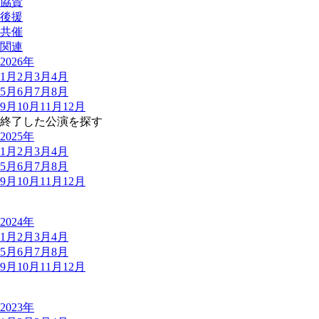
協賛
後援
共催
関連
2026年
1月
2月
3月
4月
5月
6月
7月
8月
9月
10月
11月
12月
終了した公演を探す
2025年
1月
2月
3月
4月
5月
6月
7月
8月
9月
10月
11月
12月
2024年
1月
2月
3月
4月
5月
6月
7月
8月
9月
10月
11月
12月
2023年