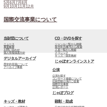
5月
6月
7月
8月
9月
10月
11月
12月
国際交流事業について
当財団について
CD・DVDを探す
ニュース
ジャンル一覧から検索
事業概要
発売年月/番号から検索
お問い合わせ
人名一覧から検索
個人情報保護方針
クラシック
キッズ・保育教材
デジタルアーカイブ
じゃぽオンラインストア
歴史的音源について
アーカイブ事業
公演
公演を探す
コンサート後援について
伝統芸能公演のご提案
国際交流事業
公演レポート
じゃぽブログ
キッズ・教材
顕彰・助成