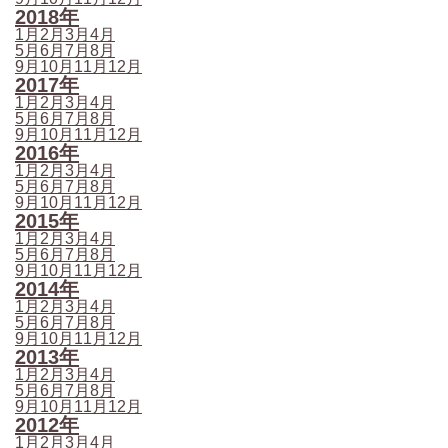
2018年
1月
2月
3月
4月
5月
6月
7月
8月
9月
10月
11月
12月
2017年
1月
2月
3月
4月
5月
6月
7月
8月
9月
10月
11月
12月
2016年
1月
2月
3月
4月
5月
6月
7月
8月
9月
10月
11月
12月
2015年
1月
2月
3月
4月
5月
6月
7月
8月
9月
10月
11月
12月
2014年
1月
2月
3月
4月
5月
6月
7月
8月
9月
10月
11月
12月
2013年
1月
2月
3月
4月
5月
6月
7月
8月
9月
10月
11月
12月
2012年
1月
2月
3月
4月