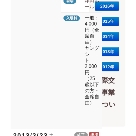
津田ホ
会場
2016年
ール
一般：
入場料
2015年
4,000
円（全
席自
2014年
由）
ヤング
2013年
シー
ト：
2,000
2012年
円
（25
国際交
歳以下
の方・
流事業
全席自
由）
につい
て
2013/3/23
土
終了
後援