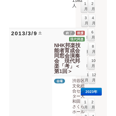
1,082
1
2
人
月
月
3
4
月
月
5
6
2013/3/9
土
終了
後援
月
月
現代邦楽
NHK邦楽技
7
8
能者育成会
月
月
同窓会演奏
会 現代邦
9
10
楽「考」＜
月
月
第1回＞
11
12
月
月
渋谷区
会場
文化総
合セン
2023年
ター大
和田
1
2
さくら
月
月
ホール