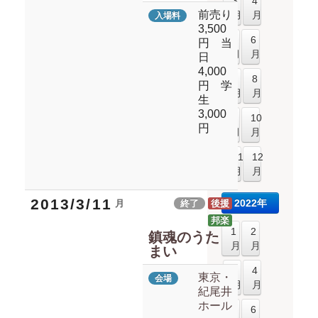
3
4
前売り
月
月
入場料
3,500
5
6
円 当
月
月
日
4,000
7
8
円 学
月
月
生
3,000
9
10
円
月
月
11
12
月
月
2013/3/11
2022年
月
終了
後援
邦楽
1
2
鎮魂のうた
月
月
まい
3
4
東京・
会場
月
月
紀尾井
ホール
5
6