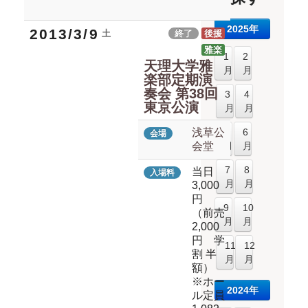
2025年
2013/3/9
土
終了
後援
雅楽
1
2
天理大学雅
月
月
楽部定期演
奏会 第38回
3
4
東京公演
月
月
浅草公
5
6
会場
会堂
月
月
7
8
当日
入場料
月
月
3,000
円
9
10
（前売
月
月
2,000
円 学
11
12
割 半
月
月
額）
※ホー
2024年
ル定員