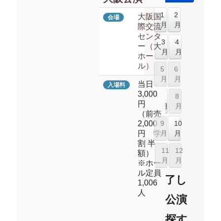
1
2
大阪国
会場
月
月
際交流
センタ
3
4
ー（大
月
月
ホー
ル）
5
6
月
月
当日
入場料
3,000
7
8
円
月
月
（前売
2,000
9
10
円 学
月
月
割 半
11
12
額）
月
月
※ホー
ル定員
終了し
1,006
人
た公演
を探す