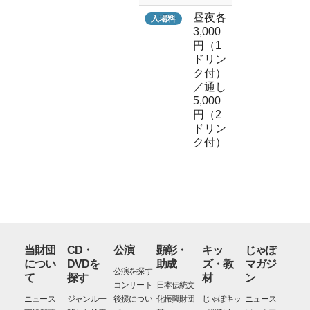
昼夜各
入場料
3,000
円（1
ドリン
ク付）
／通し
5,000
円（2
ドリン
ク付）
当財団
CD・
公演
顕彰・
キッ
じゃぽ
につい
DVDを
助成
ズ・教
マガジ
公演を探す
て
探す
材
ン
コンサート
日本伝統文
ニュース
ジャンル一
後援につい
化振興財団
じゃぽキッ
ニュース