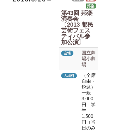
邦楽
第43回 邦楽
演奏会
〔2013 都民
芸術フェス
ティバル参
加公演〕
国立劇
会場
場小劇
場
（全席
入場料
自由・
税込）
一般
3,000
円 学
生
1,500
円（当
日のみ