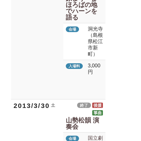
ほろばの地
でハーンを
語る
洞光寺
会場
（島根
県松江
市新
町）
3,000
入場料
円
2013/3/30
土
終了
後援
箏曲
山勢松韻 演
奏会
国立劇
会場