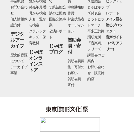
事業概要
覧から検索
て
賞
ズ運動会
ピックアッ
お問い合わ
発売年月/番
伝統芸能公
中島勝祐創
じゃぽキッ
プ
せ
号から検索
演のご提案
作賞
ズ発表会
レポート
個人情報保
人名一覧か
国際交流事
邦楽技能者
ヒットヒッ
アイヌ語を
護方針
ら検索
業
オーディシ
トマーチ
贈るプロジ
クラシック
公演レポー
ョン
平多正於舞
ェクト
デジタ
キッズ・保
ト
踊研究所
音声ガイド
ルアー
賛助会
育教材
「音楽劇」
（バリアフ
カイブ
じゃぽ
員・寄
シリーズ
リー）
じゃぽ
ブログ
付
歴史的音源
講習会のご
オンラ
について
賛助会員募
案内
インス
アーカイブ
集・寄付の
お問い合わ
トア
事業
お願い
せ・販売特
賛助会員
約店
寄付