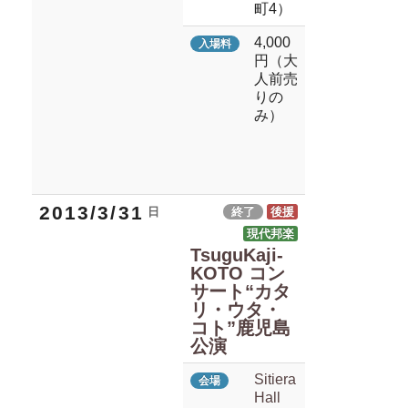
町4）
4,000
入場料
円（大
人前売
りの
み）
2013/3/31
日
終了
後援
現代邦楽
TsuguKaji-
KOTO コン
サート“カタ
リ・ウタ・
コト”鹿児島
公演
Sitiera
会場
Hall