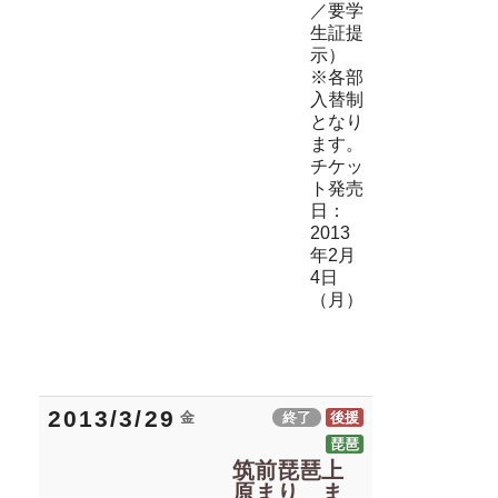
／要学
生証提
示）
※各部
入替制
となり
ます。
チケッ
ト発売
日：
2013
年2月
4日
（月）
2013/3/29
金
終了
後援
琵琶
筑前琵琶上
原まり ま