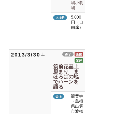
場小劇
場
5,000
入場料
円（自
由席）
2013/3/30
土
終了
後援
琵琶
筑前琵琶上
原まり ま
ほろばの地
でハーンを
語る
観音寺
会場
（島根
県出雲
市渡橋