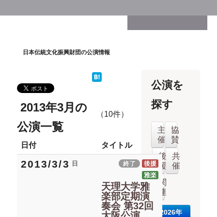
日本伝統文化振興財団の公演情報
公演を
探す
2013年3月の
（10件）
公演一覧
主
協
催
賛
日付
タイトル
後
共
2013/3/3
日
終了
後援
援
催
雅楽
関
天理大学雅
連
楽部定期演
奏会 第32回
2026年
大阪公演