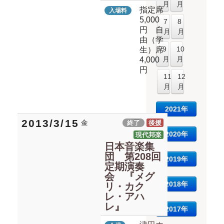
月
月
指定席
入場料
5,000
7
8
円 自
月
月
由（学
9
10
生）席
月
月
4,000
円
11
12
月
月
2021年
2013/3/15
金
終了
後援
2020年
現代邦楽
日本音楽集
団 第208回
2019年
定期演奏
会 『メグ
2018年
リ・カク
レ・アハ
レ』
2017年