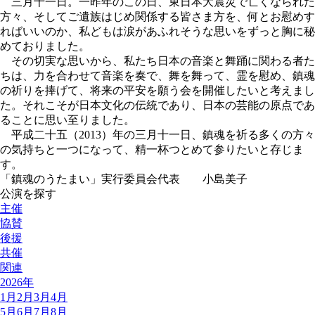
三月十一日。一昨年のこの日、東日本大震災で亡くなられた
方々、そしてご遺族はじめ関係する皆さま方を、何とお慰めす
ればいいのか、私どもは涙があふれそうな思いをずっと胸に秘
めておりました。
その切実な思いから、私たち日本の音楽と舞踊に関わる者た
ちは、力を合わせて音楽を奏で、舞を舞って、霊を慰め、鎮魂
の祈りを捧げて、将来の平安を願う会を開催したいと考えまし
た。それこそが日本文化の伝統であり、日本の芸能の原点であ
ることに思い至りました。
平成二十五（2013）年の三月十一日、鎮魂を祈る多くの方々
の気持ちと一つになって、精一杯つとめて参りたいと存じま
す。
「鎮魂のうたまい」実行委員会代表 小島美子
公演を探す
主催
協賛
後援
共催
関連
2026年
1月
2月
3月
4月
5月
6月
7月
8月