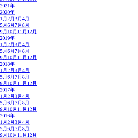
2021年
2020年
1月
2月
3月
4月
5月
6月
7月
8月
9月
10月
11月
12月
2019年
1月
2月
3月
4月
5月
6月
7月
8月
9月
10月
11月
12月
2018年
1月
2月
3月
4月
5月
6月
7月
8月
9月
10月
11月
12月
2017年
1月
2月
3月
4月
5月
6月
7月
8月
9月
10月
11月
12月
2016年
1月
2月
3月
4月
5月
6月
7月
8月
9月
10月
11月
12月