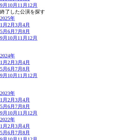
9月
10月
11月
12月
終了した公演を探す
2025年
1月
2月
3月
4月
5月
6月
7月
8月
9月
10月
11月
12月
2024年
1月
2月
3月
4月
5月
6月
7月
8月
9月
10月
11月
12月
2023年
1月
2月
3月
4月
5月
6月
7月
8月
9月
10月
11月
12月
2022年
1月
2月
3月
4月
5月
6月
7月
8月
9月
10月
11月
12月