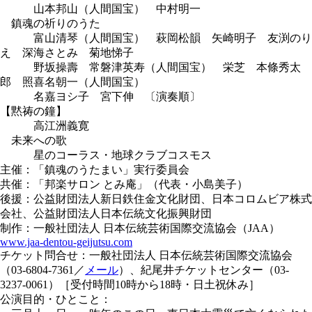
山本邦山（人間国宝） 中村明一
鎮魂の祈りのうた
富山清琴（人間国宝） 萩岡松韻 矢崎明子 友渕のり
え 深海さとみ 菊地悌子
野坂操壽 常磐津英寿（人間国宝） 栄芝 本條秀太
郎 照喜名朝一（人間国宝）
名嘉ヨシ子 宮下伸 〔演奏順〕
【黙祷の鐘】
高江洲義寛
未来への歌
星のコーラス・地球クラブコスモス
主催：「鎮魂のうたまい」実行委員会
共催：「邦楽サロン とみ庵」（代表・小島美子）
後援：公益財団法人新日鉄住金文化財団、日本コロムビア株式
会社、公益財団法人日本伝統文化振興財団
制作：一般社団法人 日本伝統芸術国際交流協会（JAA）
www.jaa-dentou-geijutsu.com
チケット問合せ：一般社団法人 日本伝統芸術国際交流協会
（03-6804-7361／
メール
）、紀尾井チケットセンター（03-
3237-0061）［受付時間10時から18時・日土祝休み］
公演目的・ひとこと：