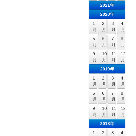
2021年
2020年
1
2
3
4
月
月
月
月
5
6
7
8
月
月
月
月
9
10
11
12
月
月
月
月
2019年
1
2
3
4
月
月
月
月
5
6
7
8
月
月
月
月
9
10
11
12
月
月
月
月
2018年
1
2
3
4