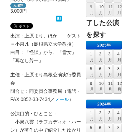
入場料
9
10
11
12
3,000円
月
月
月
月
了した公演
を探す
出演：上原まり、ほか ゲスト
＝小泉凡（島根県立大学教授）
2025年
曲目：「怪談」から、「雪女」
1
2
3
4
月
月
月
月
「耳なし芳一」
5
6
7
8
主催：上原まり島根公演実行委員
月
月
月
月
会
9
10
11
12
月
月
月
月
問合せ：同委員会事務局（電話・
FAX 0852-33-7434／
メール
）
2024年
1
2
3
4
公演目的・ひとこと：
月
月
月
月
小泉八雲（ラフカディオ・ハー
5
6
7
8
ン）が著作の中で紹介したゆかり