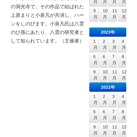
月
月
月
月
の洞光寺で、その作品で結ばれた
9
10
11
12
上原まりと小泉凡が共演し、ハー
月
月
月
月
ンをしのびます。小泉凡氏は八雲
のひ孫にあたり、八雲の研究者と
2023年
して知られています。（主催者）
1
2
3
4
月
月
月
月
5
6
7
8
月
月
月
月
9
10
11
12
月
月
月
月
2022年
1
2
3
4
月
月
月
月
5
6
7
8
月
月
月
月
9
10
11
12
月
月
月
月