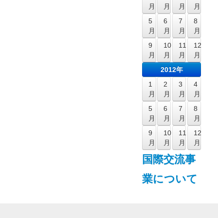
月
月
月
月
5
6
7
8
月
月
月
月
9
10
11
12
月
月
月
月
2012年
1
2
3
4
月
月
月
月
5
6
7
8
月
月
月
月
9
10
11
12
月
月
月
月
国際交流事
業について