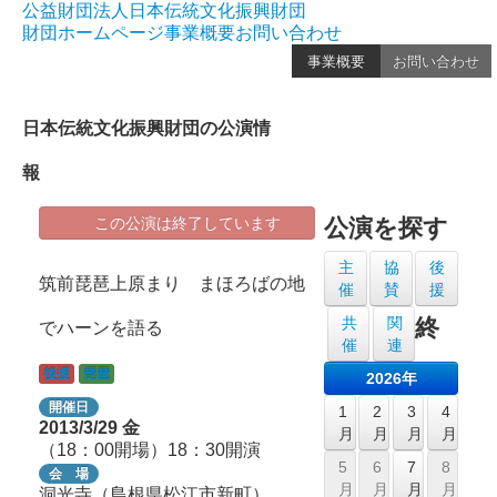
公益財団法人日本伝統文化振興財団
財団ホームページ
事業概要
お問い合わせ
事業概要
お問い合わせ
日本伝統文化振興財団の公演情
報
この公演は終了しています
公演を探す
主
協
後
筑前琵琶上原まり まほろばの地
催
賛
援
共
関
終
でハーンを語る
催
連
後援
琵琶
2026年
開催日
1
2
3
4
2013/3/29
金
月
月
月
月
（18：00開場）18：30開演
5
6
7
8
会 場
月
月
月
月
洞光寺（島根県松江市新町）