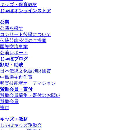
キッズ・保育教材
じゃぽオンラインストア
公演
公演を探す
コンサート後援について
伝統芸能公演のご提案
国際交流事業
公演レポート
じゃぽブログ
顕彰・助成
日本伝統文化振興財団賞
中島勝祐創作賞
邦楽技能者オーディション
賛助会員・寄付
賛助会員募集・寄付のお願い
賛助会員
寄付
キッズ・教材
じゃぽキッズ運動会