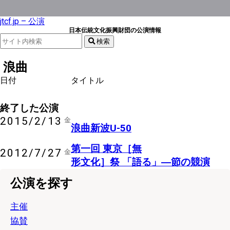
jtcf.jp – 公演
日本伝統文化振興財団の公演情報
検索
浪曲
日付
タイトル
終了した公演
2015/2/13
金
浪曲新波U-50
後援
浪曲
第一回 東京［無
主催
義太夫
浪曲
邦楽
説経節
2012/7/27
金
形文化］祭 「語る」―節の競演
公演を探す
主催
協賛