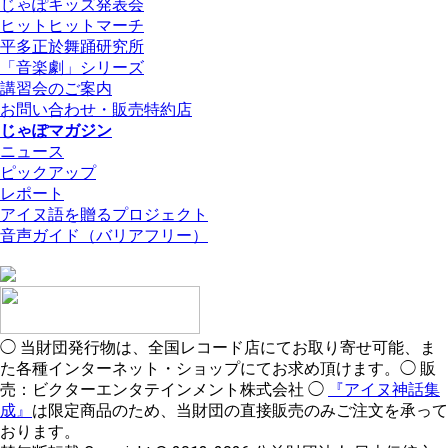
じゃぽキッズ発表会
ヒットヒットマーチ
平多正於舞踊研究所
「音楽劇」シリーズ
講習会のご案内
お問い合わせ・販売特約店
じゃぽマガジン
ニュース
ピックアップ
レポート
アイヌ語を贈るプロジェクト
音声ガイド（バリアフリー）
◯ 当財団発行物は、全国レコード店にてお取り寄せ可能、ま
た各種インターネット・ショップにてお求め頂けます。◯ 販
売：ビクターエンタテインメント株式会社 ◯
『アイヌ神話集
成』
は限定商品のため、当財団の直接販売のみご注文を承って
おります。