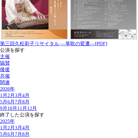
第三回久松彩子リサイタル ―箏歌の変遷―[PDF]
公演を探す
主催
協賛
後援
共催
関連
2026年
1月
2月
3月
4月
5月
6月
7月
8月
9月
10月
11月
12月
終了した公演を探す
2025年
1月
2月
3月
4月
5月
6月
7月
8月