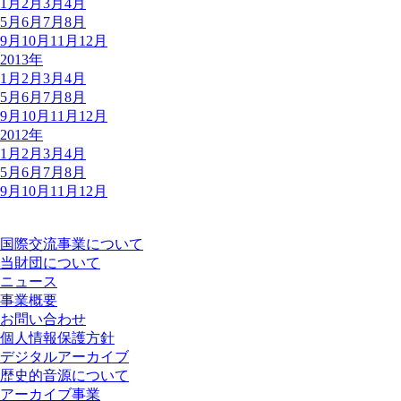
1月
2月
3月
4月
5月
6月
7月
8月
9月
10月
11月
12月
2013年
1月
2月
3月
4月
5月
6月
7月
8月
9月
10月
11月
12月
2012年
1月
2月
3月
4月
5月
6月
7月
8月
9月
10月
11月
12月
国際交流事業について
当財団について
ニュース
事業概要
お問い合わせ
個人情報保護方針
デジタルアーカイブ
歴史的音源について
アーカイブ事業