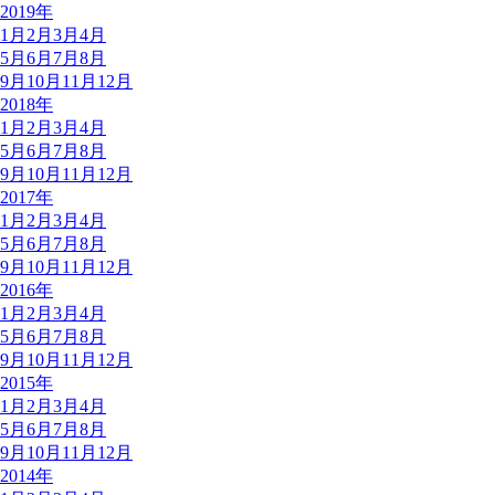
2019年
1月
2月
3月
4月
5月
6月
7月
8月
9月
10月
11月
12月
2018年
1月
2月
3月
4月
5月
6月
7月
8月
9月
10月
11月
12月
2017年
1月
2月
3月
4月
5月
6月
7月
8月
9月
10月
11月
12月
2016年
1月
2月
3月
4月
5月
6月
7月
8月
9月
10月
11月
12月
2015年
1月
2月
3月
4月
5月
6月
7月
8月
9月
10月
11月
12月
2014年