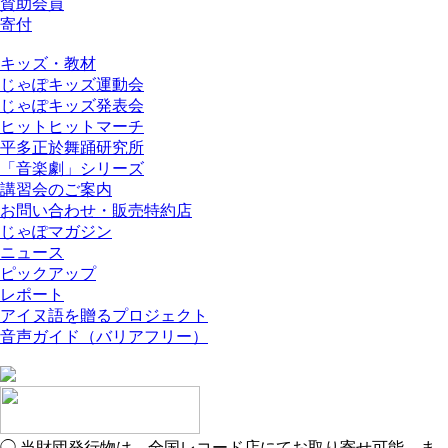
賛助会員
寄付
キッズ・教材
じゃぽキッズ運動会
じゃぽキッズ発表会
ヒットヒットマーチ
平多正於舞踊研究所
「音楽劇」シリーズ
講習会のご案内
お問い合わせ・販売特約店
じゃぽマガジン
ニュース
ピックアップ
レポート
アイヌ語を贈るプロジェクト
音声ガイド（バリアフリー）
◯ 当財団発行物は、全国レコード店にてお取り寄せ可能、ま