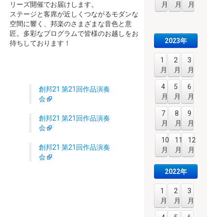
月
月
月
リーズ開催でお届けします。
ステージと客席が近しくつながるモダンな
空間に響く、邦楽のさまざまな音色と意
匠。多彩なプログラムで皆様のお越しをお
2023年
待ちしております！
1
2
3
月
月
月
4
5
6
創邦21 第21回作品演奏
月
月
月
会
7
8
9
創邦21 第21回作品演奏
月
月
月
会
10
11
12
創邦21 第21回作品演奏
月
月
月
会
2022年
1
2
3
月
月
月