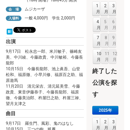
1
2
3
ムジカーザ
会 場
月
月
月
一般 4,000円 学生 2,000円
入場料
4
5
6
月
月
月
7
8
9
出演
月
月
月
9月17日 松永忠一郎、米川敏子、篠崎友
10
11
12
美、中川綾、今藤政貴、中川敏裕、今藤長
月
月
月
龍郎
10月15日 今藤長龍郎、池上眞吾、山登
終了した
松和、福原徹、小早川修、福原百之助、福
原遊馬
公演を探
11月20日 清元栄吉、清元延美雪、今藤
政貴、東音伊藤恭子、今藤長龍郎、福原
す
徹、今藤美治郎、杵屋巳之助、杵屋三禄、
望月太津之
2025年
曲目
1
2
3
9月17日 羅生門、風彩、鬼のはなし
月
月
月
10月15日 三つの絢、狐雁