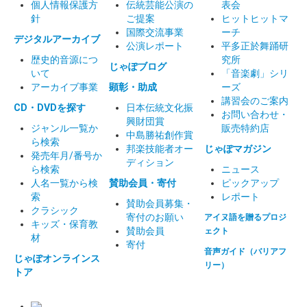
個人情報保護方
伝統芸能公演の
表会
針
ご提案
ヒットヒットマ
国際交流事業
ーチ
デジタルアーカイブ
公演レポート
平多正於舞踊研
歴史的音源につ
究所
じゃぽブログ
いて
「音楽劇」シリ
アーカイブ事業
顕彰・助成
ーズ
講習会のご案内
CD・DVDを探す
日本伝統文化振
お問い合わせ・
興財団賞
ジャンル一覧か
販売特約店
中島勝祐創作賞
ら検索
邦楽技能者オー
じゃぽマガジン
発売年月/番号か
ディション
ら検索
ニュース
人名一覧から検
賛助会員・寄付
ピックアップ
索
レポート
賛助会員募集・
クラシック
寄付のお願い
アイヌ語を贈るプロジ
キッズ・保育教
賛助会員
ェクト
材
寄付
音声ガイド（バリアフ
じゃぽオンラインス
リー）
トア