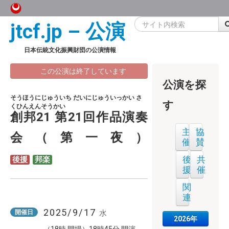
jtcf.jp – 公演
日本伝統文化振興財団の公演情報
この公演は終了しています
公演を探
そうほうにじゅういち だいにじゅういっかい さ
す
くひんえんそうかい
創邦21 第21回作品演奏
主
協
会（第一夜）
催
賛
後
共
後援
邦楽
援
催
関
連
2025/9/17
水
開催日
2026年
（18時 開場）18時45分 開演