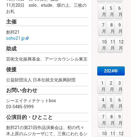
11月20日 solo、etude、塀の上、三枚の
4
5
6
お札
月
月
月
主催
7
8
9
月
月
月
創邦21
soho21.jp
10
11
12
月
月
月
助成
芸術文化振興基金、アーツカウンシル東京
後援
2024年
公益財団法人 日本伝統文化振興財団
1
2
3
月
月
月
お問い合わせ
4
5
6
シーエイティチケットbox
月
月
月
03-5485-5999
公演目的・ひとこと
7
8
9
月
月
月
創邦21の第21回作品演奏会は、初の代々
10
11
12
木上原のムジカーザにて、三夜にわたるシ