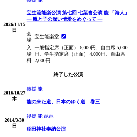
宝生流能楽公演 第七回 七葉會公演 能 「海人」
— 親と子の深い情愛をめぐって —
2026/11/15
日
会
宝生能楽堂
場
入
一般指定席（正面） 6,000円、自由席 5,000
場
円、学生指定席（正面） 4,000円、自由席
料
2,000円
終了した公演
後援
能
2016/10/27
木
能の来た道、日本のゆく道 巻三
後援
能
琵琶
2014/3/30
日
稲田神社奉納公演