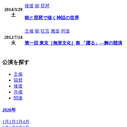
後援
能
琵琶
2014/3/29
土
能と琵琶で描く神話の世界
主催
能
狂言
雅楽
邦楽
2012/7/24
火
第一回 東京［無形文化］祭 「躍る」―舞の競演
公演を探す
主催
協賛
後援
共催
関連
2026年
1月
2月
3月
4月