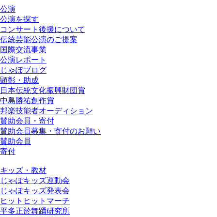
公演
公演を探す
コンサート後援について
伝統芸能公演のご提案
国際交流事業
公演レポート
じゃぽブログ
顕彰・助成
日本伝統文化振興財団賞
中島勝祐創作賞
邦楽技能者オーディション
賛助会員・寄付
賛助会員募集・寄付のお願い
賛助会員
寄付
キッズ・教材
じゃぽキッズ運動会
じゃぽキッズ発表会
ヒットヒットマーチ
平多正於舞踊研究所