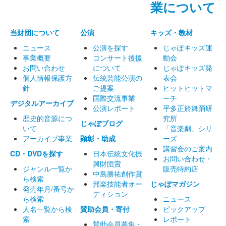
業について
当財団について
公演
キッズ・教材
ニュース
公演を探す
じゃぽキッズ運
事業概要
コンサート後援
動会
お問い合わせ
について
じゃぽキッズ発
個人情報保護方
伝統芸能公演の
表会
針
ご提案
ヒットヒットマ
国際交流事業
ーチ
デジタルアーカイブ
公演レポート
平多正於舞踊研
歴史的音源につ
究所
じゃぽブログ
いて
「音楽劇」シリ
アーカイブ事業
顕彰・助成
ーズ
講習会のご案内
CD・DVDを探す
日本伝統文化振
お問い合わせ・
興財団賞
ジャンル一覧か
販売特約店
中島勝祐創作賞
ら検索
邦楽技能者オー
じゃぽマガジン
発売年月/番号か
ディション
ら検索
ニュース
人名一覧から検
賛助会員・寄付
ピックアップ
索
レポート
賛助会員募集・