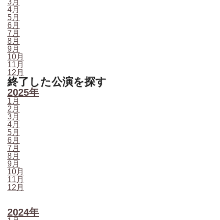
3月
4月
5月
6月
7月
8月
9月
10月
11月
12月
終了した公演を探す
2025年
1月
2月
3月
4月
5月
6月
7月
8月
9月
10月
11月
12月
2024年