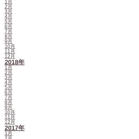
1月
2月
3月
4月
5月
6月
7月
8月
9月
10月
11月
12月
2018年
1月
2月
3月
4月
5月
6月
7月
8月
9月
10月
11月
12月
2017年
1月
2月