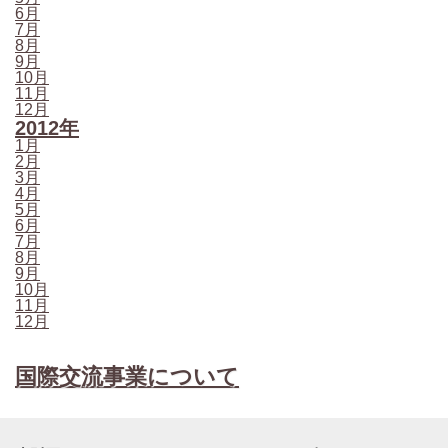
6月
7月
8月
9月
10月
11月
12月
2012年
1月
2月
3月
4月
5月
6月
7月
8月
9月
10月
11月
12月
国際交流事業について