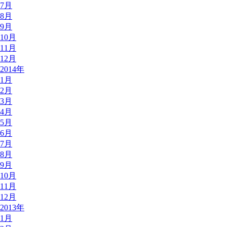
7月
8月
9月
10月
11月
12月
2014年
1月
2月
3月
4月
5月
6月
7月
8月
9月
10月
11月
12月
2013年
1月