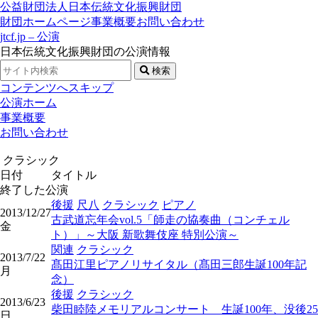
公益財団法人日本伝統文化振興財団
財団ホームページ
事業概要
お問い合わせ
jtcf.jp – 公演
日本伝統文化振興財団の公演情報
検索
コンテンツへスキップ
公演ホーム
事業概要
お問い合わせ
クラシック
日付
タイトル
終了した公演
後援
尺八
クラシック
ピアノ
2013/12/27
古武道忘年会vol.5「師走の協奏曲（コンチェル
金
ト）」～大阪 新歌舞伎座 特別公演～
関連
クラシック
2013/7/22
髙田江里ピアノリサイタル（髙田三郎生誕100年記
月
念）
後援
クラシック
2013/6/23
柴田睦陸メモリアルコンサート 生誕100年、没後25
日