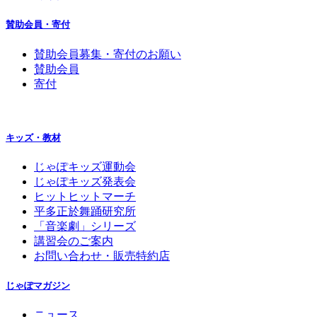
賛助会員・寄付
賛助会員募集・寄付のお願い
賛助会員
寄付
キッズ・教材
じゃぽキッズ運動会
じゃぽキッズ発表会
ヒットヒットマーチ
平多正於舞踊研究所
「音楽劇」シリーズ
講習会のご案内
お問い合わせ・販売特約店
じゃぽマガジン
ニュース