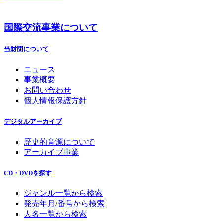
国際交流事業について
当財団について
ニュース
事業概要
お問い合わせ
個人情報保護方針
デジタルアーカイブ
歴史的音源について
アーカイブ事業
CD・DVDを探す
ジャンル一覧から検索
発売年月/番号から検索
人名一覧から検索