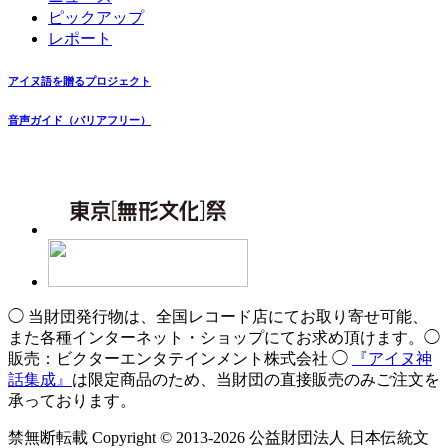
ピックアップ
レポート
アイヌ語を贈るプロジェクト
音声ガイド（バリアフリー）
◯ 当財団発行物は、全国レコード店にてお取り寄せ可能、
また各種インターネット・ショップにてお求め頂けます。◯
販売：ビクターエンタテインメント株式会社 ◯
『アイヌ神
話集成』
は限定商品のため、当財団の直接販売のみご注文を
承っております。
禁無断転載 Copyright © 2013-2026 公益財団法人 日本伝統文