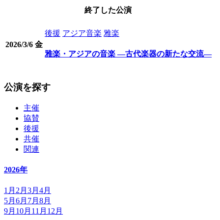
終了した公演
後援
アジア音楽
雅楽
2026/3/6
金
雅楽・アジアの音楽 ―古代楽器の新たな交流―
公演を探す
主催
協賛
後援
共催
関連
2026年
1月
2月
3月
4月
5月
6月
7月
8月
9月
10月
11月
12月