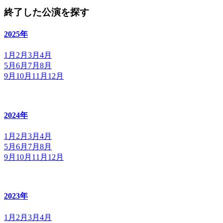
終了した公演を探す
2025年
1月
2月
3月
4月
5月
6月
7月
8月
9月
10月
11月
12月
2024年
1月
2月
3月
4月
5月
6月
7月
8月
9月
10月
11月
12月
2023年
1月
2月
3月
4月