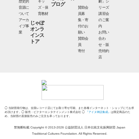
歴史的
キッ
劇」シ
ブログ
音源に
ズ・保
賛助会
リーズ
ついて
育教材
員募
講習会
アーカ
集・寄
のご案
じゃぽ
イブ事
付のお
内
オンラ
業
願い
お問い
インス
賛助会
合わ
トア
員
せ・販
寄付
売特約
店
◯ 当財団発行物は、全国レコード店にてお取り寄せ可能、また各種インターネット・ショップにてお求
め頂けます。◯ 販売：ビクターエンタテインメント株式会社 ◯
『アイヌ神話集成』
は限定商品のた
め、当財団の直接販売のみご注文を承っております。
禁無断転載 Copyright © 2013-2026 公益財団法人 日本伝統文化振興財団 Japan
Traditional Cultures Foundation. All Rights Reserved.