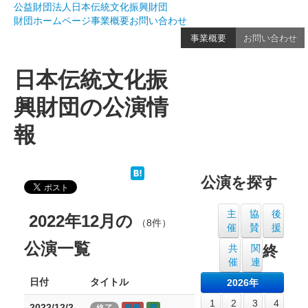
公益財団法人日本伝統文化振興財団
財団ホームページ
事業概要
お問い合わせ
事業概要
お問い合わせ
日本伝統文化振
興財団の公演情
報
公演を探す
主
協
後
2022年12月の
（8件）
催
賛
援
公演一覧
共
関
終
催
連
日付
タイトル
2026年
1
2
3
4
2022/12/2