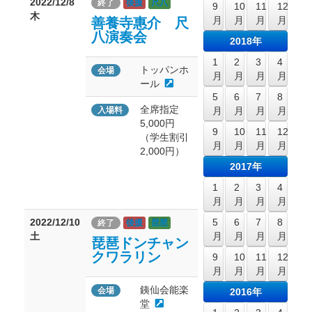
2022/12/8
終了
後援
尺八
9
10
11
12
木
月
月
月
月
善養寺惠介 尺
八演奏会
2018年
1
2
3
4
トッパンホ
会場
月
月
月
月
ール
5
6
7
8
全席指定
月
月
月
月
入場料
5,000円
9
10
11
12
（学生割引
月
月
月
月
2,000円）
2017年
1
2
3
4
月
月
月
月
5
6
7
8
2022/12/10
終了
後援
琵琶
月
月
月
月
土
琵琶ドンチャン
クワラリン
9
10
11
12
月
月
月
月
銕仙会能楽
会場
2016年
堂