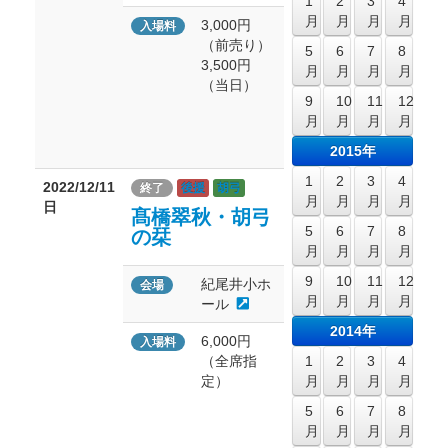
1
2
3
4
月
月
月
月
3,000円
入場料
（前売り）
5
6
7
8
3,500円
月
月
月
月
（当日）
9
10
11
12
月
月
月
月
2015年
1
2
3
4
2022/12/11
終了
後援
胡弓
月
月
月
月
日
髙橋翠秋・胡弓
5
6
7
8
の栞
月
月
月
月
9
10
11
12
紀尾井小ホ
会場
月
月
月
月
ール
2014年
6,000円
入場料
1
2
3
4
（全席指
月
月
月
月
定）
5
6
7
8
月
月
月
月