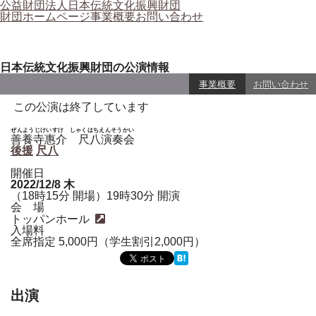
公益財団法人日本伝統文化振興財団
財団ホームページ
事業概要
お問い合わせ
日本伝統文化振興財団の公演情報
事業概要
お問い合わせ
この公演は終了しています
ぜんようじけいすけ しゃくはちえんそうかい
善養寺惠介 尺八演奏会
後援
尺八
開催日
2022/12/8
木
（18時15分 開場）19時30分 開演
会 場
トッパンホール
入場料
全席指定 5,000円（学生割引2,000円）
出演