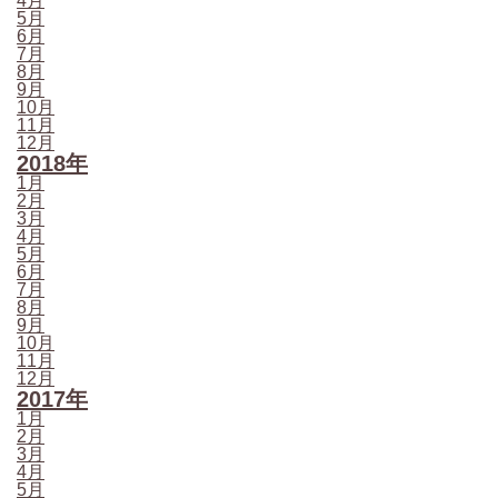
4月
5月
6月
7月
8月
9月
10月
11月
12月
2018年
1月
2月
3月
4月
5月
6月
7月
8月
9月
10月
11月
12月
2017年
1月
2月
3月
4月
5月