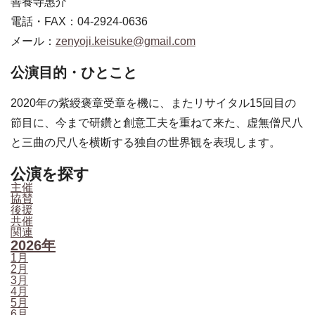
善養寺惠介
電話・FAX：04-2924-0636
メール：
zenyoji.keisuke@gmail.com
公演目的・ひとこと
2020年の紫綬褒章受章を機に、またリサイタル15回目の
節目に、今まで研鑽と創意工夫を重ねて来た、虚無僧尺八
と三曲の尺八を横断する独自の世界観を表現します。
公演を探す
主催
協賛
後援
共催
関連
2026年
1月
2月
3月
4月
5月
6月