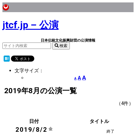
jtcf.jp – 公演
日本伝統文化振興財団の公演情報
検索
文字サイズ：
A
A
A
2019年8月の公演一覧
（4件）
日付
タイトル
2019/8/2
金
終了
後援
地歌