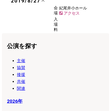
2019/8/27
火
会
紀尾井小ホール
場
入
場
料
公演を探す
主催
協賛
後援
共催
関連
2026年