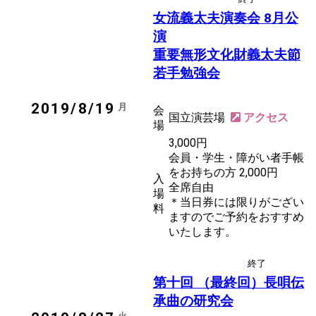
女流義太夫演奏会 8月公
演
重要無形文化財義太夫節
若手勉強会
2019/8/19
月
会
国立演芸場
場
3,000円
会員・学生・障がい者手帳
をお持ちの方 2,000円
入
全席自由
場
＊当日券には限りがござい
料
ますのでご予約をおすすめ
いたします。
終了
後援
長唄
第十回 （最終回）長唄伝
承曲の研究会