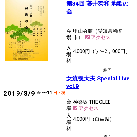
第34回 藤井泰和 地歌の
会
会
甲山会館（愛知県岡崎
場
市）
入
4,000円（学生2，000円）
場
料
終了
後援
義太夫
女流義太夫 Special Live
vol.9
〜11
2019/8/9
金
日・祝
会
神楽坂 THE GLEE
場
入
4,000円（自由席）
場
料
終了
後援
義太夫