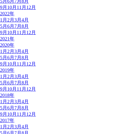
5月
6月
7月
8月
9月
10月
11月
12月
2022年
1月
2月
3月
4月
5月
6月
7月
8月
9月
10月
11月
12月
2021年
2020年
1月
2月
3月
4月
5月
6月
7月
8月
9月
10月
11月
12月
2019年
1月
2月
3月
4月
5月
6月
7月
8月
9月
10月
11月
12月
2018年
1月
2月
3月
4月
5月
6月
7月
8月
9月
10月
11月
12月
2017年
1月
2月
3月
4月
5月
6月
7月
8月