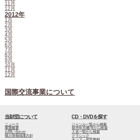
11月
12月
2012年
1月
2月
3月
4月
5月
6月
7月
8月
9月
10月
11月
12月
国際交流事業について
当財団について
CD・DVDを探す
ニュース
ジャンル一覧から検索
事業概要
発売年月/番号から検索
お問い合わせ
人名一覧から検索
個人情報保護方針
クラシック
キッズ・保育教材