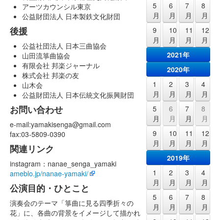
5
6
7
8
アーツカウンシル東京
月
月
月
月
公益財団法人 日本製鉄文化財団
後援
9
10
11
12
月
月
月
月
公益社団法人 日本三曲協会
2021年
山田流箏曲協会
有限会社 邦楽ジャーナル
2020年
株式会社 邦楽の友
1
2
3
4
山木会
月
月
月
月
公益財団法人 日本伝統文化振興財団
お問い合わせ
5
6
7
8
月
月
月
月
e-mail:yamakisenga@gmail.com
9
10
11
12
fax:03-5809-0390
月
月
月
月
関連リンク
2019年
instagram：nanae_senga_yamaki
1
2
3
4
ameblo.jp/nanae-yamaki/
月
月
月
月
公演目的・ひとこと
5
6
7
8
演奏会のテーマ「箏曲に見る四季折々の
月
月
月
月
花」に、各曲の背景をイメージして描かれ