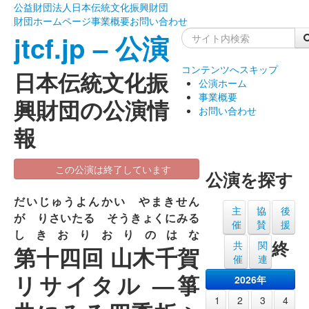
公益財団法人日本伝統文化振興財団
財団ホームページ
事業概要
お問い合わせ
jtcf.jp – 公演
コンテンツへスキップ
日本伝統文化振
公演ホーム
事業概要
興財団の公演情
お問い合わせ
報
この公演は終了しています
公演を探す
だいじゅうよんかい やまきせん
主
協
後
が りさいたる そうきょくにみる
催
賛
援
しきおりおりのはな
終
共
関
第十四回 山木千賀
催
連
リサイタル —箏
2026年
1
2
3
4