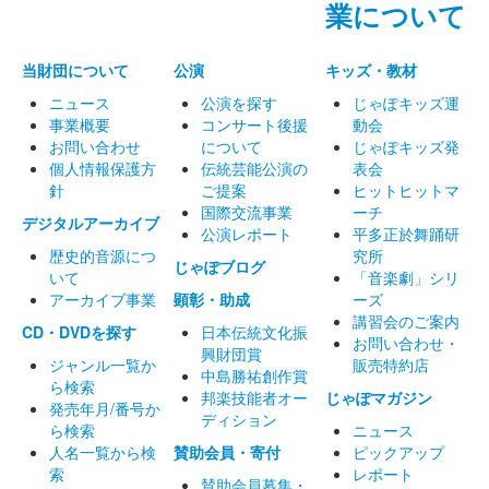
業について
当財団について
公演
キッズ・教材
ニュース
公演を探す
じゃぽキッズ運
事業概要
コンサート後援
動会
お問い合わせ
について
じゃぽキッズ発
個人情報保護方
伝統芸能公演の
表会
針
ご提案
ヒットヒットマ
国際交流事業
ーチ
デジタルアーカイブ
公演レポート
平多正於舞踊研
歴史的音源につ
究所
じゃぽブログ
いて
「音楽劇」シリ
アーカイブ事業
顕彰・助成
ーズ
講習会のご案内
CD・DVDを探す
日本伝統文化振
お問い合わせ・
興財団賞
ジャンル一覧か
販売特約店
中島勝祐創作賞
ら検索
邦楽技能者オー
じゃぽマガジン
発売年月/番号か
ディション
ら検索
ニュース
人名一覧から検
賛助会員・寄付
ピックアップ
索
レポート
賛助会員募集・