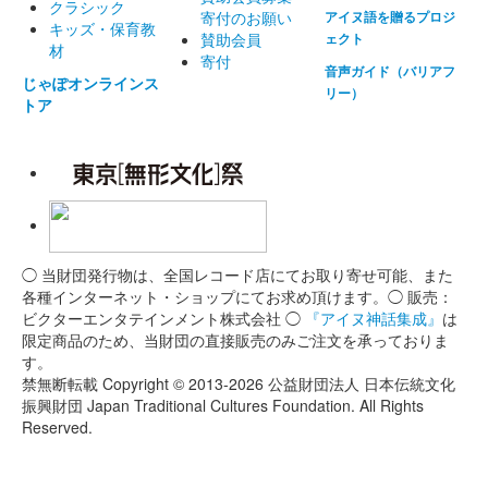
クラシック
寄付のお願い
アイヌ語を贈るプロジ
キッズ・保育教
賛助会員
ェクト
材
寄付
音声ガイド（バリアフ
じゃぽオンラインス
リー）
トア
◯ 当財団発行物は、全国レコード店にてお取り寄せ可能、また
各種インターネット・ショップにてお求め頂けます。◯ 販売：
ビクターエンタテインメント株式会社 ◯
『アイヌ神話集成』
は
限定商品のため、当財団の直接販売のみご注文を承っておりま
す。
禁無断転載 Copyright © 2013-2026 公益財団法人 日本伝統文化
振興財団 Japan Traditional Cultures Foundation. All Rights
Reserved.