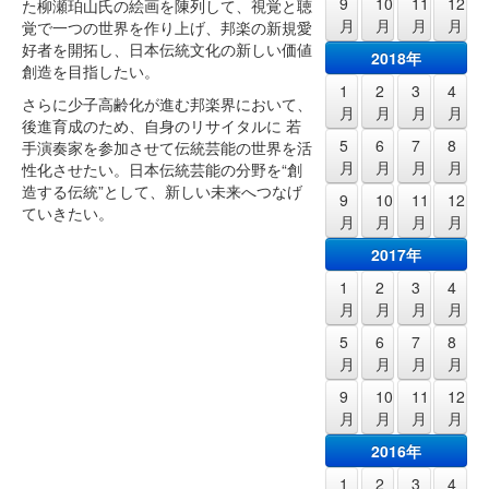
9
10
11
12
た柳瀬珀山氏の絵画を陳列して、視覚と聴
月
月
月
月
覚で一つの世界を作り上げ、邦楽の新規愛
好者を開拓し、日本伝統文化の新しい価値
2018年
創造を目指したい。
1
2
3
4
さらに少子高齢化が進む邦楽界において、
月
月
月
月
後進育成のため、自身のリサイタルに 若
5
6
7
8
手演奏家を参加させて伝統芸能の世界を活
月
月
月
月
性化させたい。日本伝統芸能の分野を“創
造する伝統”として、新しい未来へつなげ
9
10
11
12
ていきたい。
月
月
月
月
2017年
1
2
3
4
月
月
月
月
5
6
7
8
月
月
月
月
9
10
11
12
月
月
月
月
2016年
1
2
3
4