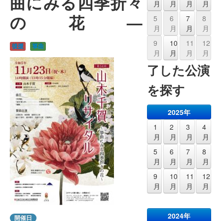
曲にみる四季折々
月
月
月
月
の花—
5
6
7
8
月
月
月
月
9
10
11
12
後援
箏曲
月
月
月
月
了した公演
を探す
2025年
1
2
3
4
月
月
月
月
5
6
7
8
月
月
月
月
9
10
11
12
月
月
月
月
2024年
開催日