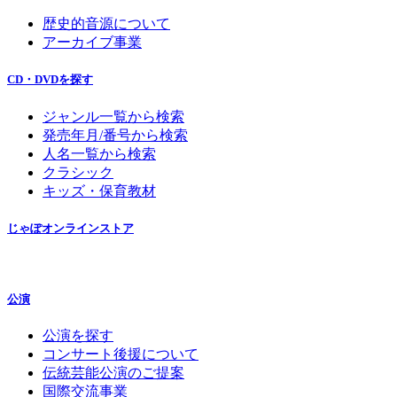
歴史的音源について
アーカイブ事業
CD・DVDを探す
ジャンル一覧から検索
発売年月/番号から検索
人名一覧から検索
クラシック
キッズ・保育教材
じゃぽオンラインストア
公演
公演を探す
コンサート後援について
伝統芸能公演のご提案
国際交流事業