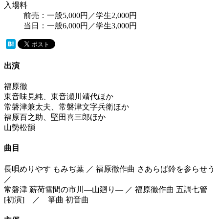
入場料
前売：一般5,000円／学生2,000円
当日：一般6,000円／学生3,000円
出演
福原徹
東音味見純、東音瀬川靖代ほか
常磐津兼太夫、常磐津文字兵衛ほか
福原百之助、堅田喜三郎ほか
山勢松韻
曲目
長唄めりやす もみぢ葉 ／ 福原徹作曲 さあらば鈴を参らせう
／
常磐津 薪荷雪間の市川―山廻り― ／ 福原徹作曲 五調七管
[初演] ／ 箏曲 初音曲