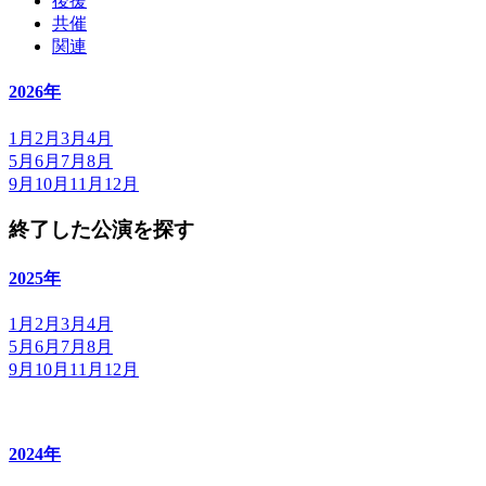
後援
共催
関連
2026年
1月
2月
3月
4月
5月
6月
7月
8月
9月
10月
11月
12月
終了した公演を探す
2025年
1月
2月
3月
4月
5月
6月
7月
8月
9月
10月
11月
12月
2024年