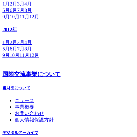
1月
2月
3月
4月
5月
6月
7月
8月
9月
10月
11月
12月
2012年
1月
2月
3月
4月
5月
6月
7月
8月
9月
10月
11月
12月
国際交流事業について
当財団について
ニュース
事業概要
お問い合わせ
個人情報保護方針
デジタルアーカイブ