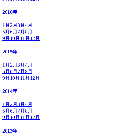
2016年
1月
2月
3月
4月
5月
6月
7月
8月
9月
10月
11月
12月
2015年
1月
2月
3月
4月
5月
6月
7月
8月
9月
10月
11月
12月
2014年
1月
2月
3月
4月
5月
6月
7月
8月
9月
10月
11月
12月
2013年