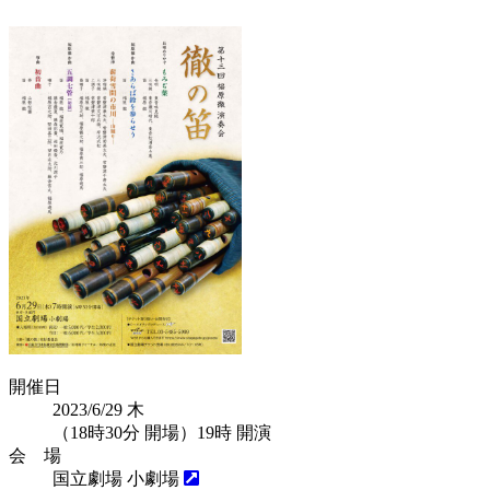
開催日
2023/6/29
木
（18時30分 開場）19時 開演
会 場
国立劇場 小劇場