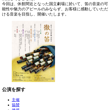
今回は、休館間近となった国立劇場に於いて、笛の音楽の可
能性や魅力のアピールのみならず、お客様に感動していただ
ける音楽を目指し、開催いたします。
公演を探す
主催
協賛