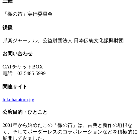
主催
「徹の笛」実行委員会
後援
邦楽ジャーナル、公益財団法人 日本伝統文化振興財団
お問い合わせ
CATチケットBOX
電話：03-5485-5999
関連サイト
fukuharatoru.jp/
公演目的・ひとこと
2001年から始めたこの「徹の笛」は、古典と新作の垣根な
く、そしてボーダーレスのコラボレーションなどを積極的に
展開してきました。