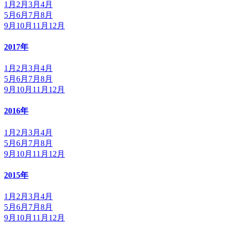
1月
2月
3月
4月
5月
6月
7月
8月
9月
10月
11月
12月
2017年
1月
2月
3月
4月
5月
6月
7月
8月
9月
10月
11月
12月
2016年
1月
2月
3月
4月
5月
6月
7月
8月
9月
10月
11月
12月
2015年
1月
2月
3月
4月
5月
6月
7月
8月
9月
10月
11月
12月