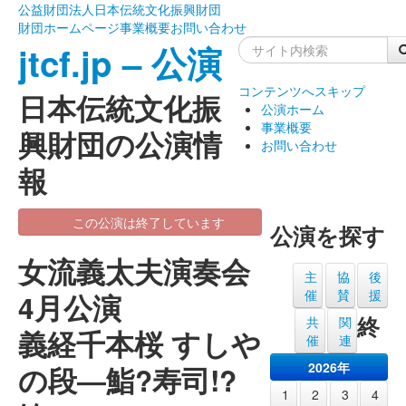
公益財団法人日本伝統文化振興財団
財団ホームページ
事業概要
お問い合わせ
jtcf.jp – 公演
コンテンツへスキップ
日本伝統文化振
公演ホーム
事業概要
興財団の公演情
お問い合わせ
報
この公演は終了しています
公演を探す
女流義太夫演奏会
主
協
後
催
賛
援
4月公演
終
共
関
義経千本桜 すしや
催
連
2026年
の段―鮨?寿司!?
1
2
3
4