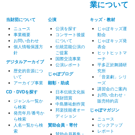
業について
当財団について
公演
キッズ・教材
ニュース
公演を探す
じゃぽキッズ運
事業概要
コンサート後援
動会
お問い合わせ
について
じゃぽキッズ発
個人情報保護方
伝統芸能公演の
表会
針
ご提案
ヒットヒットマ
国際交流事業
ーチ
デジタルアーカイブ
公演レポート
平多正於舞踊研
歴史的音源につ
究所
じゃぽブログ
いて
「音楽劇」シリ
アーカイブ事業
顕彰・助成
ーズ
講習会のご案内
CD・DVDを探す
日本伝統文化振
お問い合わせ・
興財団賞
ジャンル一覧か
販売特約店
中島勝祐創作賞
ら検索
邦楽技能者オー
じゃぽマガジン
発売年月/番号か
ディション
ら検索
ニュース
人名一覧から検
賛助会員・寄付
ピックアップ
索
レポート
賛助会員募集・