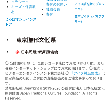
クラシック
寄付のお願い
アイヌ語を贈るプロジ
キッズ・保育教
賛助会員
ェクト
材
寄付
音声ガイド（バリアフ
じゃぽオンラインス
リー）
トア
◯ 当財団発行物は、全国レコード店にてお取り寄せ可能、また
各種インターネット・ショップにてお求め頂けます。◯ 販売：
ビクターエンタテインメント株式会社 ◯
『アイヌ神話集成』
は
限定商品のため、当財団の直接販売のみご注文を承っておりま
す。
禁無断転載 Copyright © 2013-2026 公益財団法人 日本伝統文化
振興財団 Japan Traditional Cultures Foundation. All Rights
Reserved.