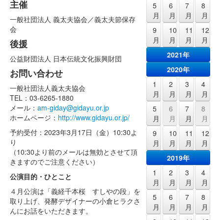
主催
5
6
7
8
月
月
月
月
一般社団法人 義太夫協会／義太夫節保存
会
9
10
11
12
月
月
月
月
後援
2021年
公益財団法人 日本伝統文化振興財団
2020年
お問い合わせ
1
2
3
4
一般社団法人義太夫協会
月
月
月
月
TEL：03-6265-1880
メール：
am-giday@gidayu.or.jp
5
6
7
8
ホームページ：
http://www.gidayu.or.jp/
月
月
月
月
予約受付：2023年3月17日（金）10:30よ
9
10
11
12
り
月
月
月
月
（10:30より前のメールは無効とさせて頂
2019年
きますのでご注意ください）
1
2
3
4
公演目的・ひとこと
月
月
月
月
４月公演は「義経千本桜 すしやの段」を
5
6
7
8
取り上げ、発酵デザイナーの小倉ヒラクさ
月
月
月
月
んにお話をいただきます。