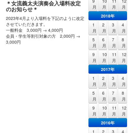
9
10
11
12
＊女流義太夫演奏会入場料改定
月
月
月
月
のお知らせ＊
2018年
2023年4月より入場料を下記のように改定
させていただきます。
1
2
3
4
一般料金 3,000円 → 4,000円
月
月
月
月
会員・学生等割引対象の方 2,000円 →
5
6
7
8
3,000円
月
月
月
月
9
10
11
12
月
月
月
月
2017年
1
2
3
4
月
月
月
月
5
6
7
8
月
月
月
月
9
10
11
12
月
月
月
月
2016年
1
2
3
4