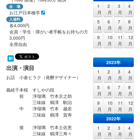
1
2
3
4
会 場
月
月
月
月
お江戸日本橋亭
入場料
5
6
7
8
各4,000円
月
月
月
月
会員・学生・障がい者手帳をお持ちの方
9
10
11
12
3,000円
月
月
月
月
全席自由
2023年
出演・演目
1
2
3
4
お話 小倉ヒラク（発酵デザイナー）
月
月
月
月
5
6
7
8
義経千本桜 すしやの段
月
月
月
月
前 浄瑠璃 竹本京之助
三味線 鶴澤 駒治
9
10
11
12
中 浄瑠璃 竹本 越若
月
月
月
月
三味線 鶴澤 賀寿
2022年
後 浄瑠璃 竹本土佐恵
1
2
3
4
三味線 鶴澤三寿々
月
月
月
月