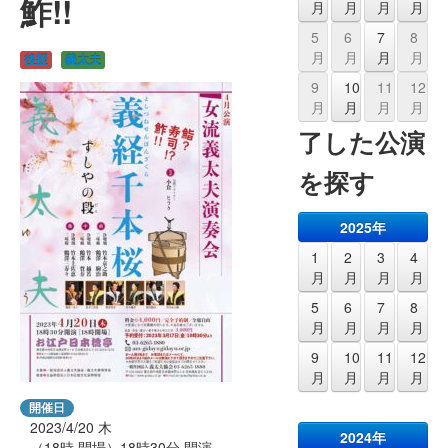
鮓!!
月
月
月
月
5
6
7
8
月
月
月
月
後援
義太夫
9
10
11
12
月
月
月
月
了した公演
を探す
2025年
1
2
3
4
月
月
月
月
5
6
7
8
月
月
月
月
9
10
11
12
月
月
月
月
開催日
2023/4/20
木
2024年
（18時 開場）18時30分 開演