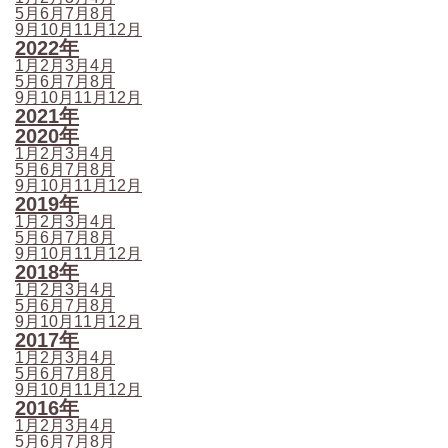
5月
6月
7月
8月
9月
10月
11月
12月
2022年
1月
2月
3月
4月
5月
6月
7月
8月
9月
10月
11月
12月
2021年
2020年
1月
2月
3月
4月
5月
6月
7月
8月
9月
10月
11月
12月
2019年
1月
2月
3月
4月
5月
6月
7月
8月
9月
10月
11月
12月
2018年
1月
2月
3月
4月
5月
6月
7月
8月
9月
10月
11月
12月
2017年
1月
2月
3月
4月
5月
6月
7月
8月
9月
10月
11月
12月
2016年
1月
2月
3月
4月
5月
6月
7月
8月