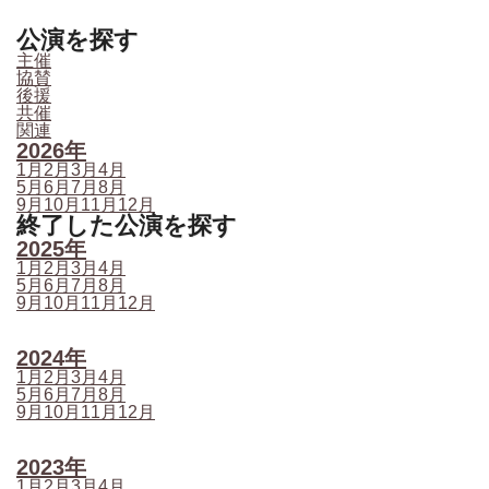
公演を探す
主催
協賛
後援
共催
関連
2026年
1月
2月
3月
4月
5月
6月
7月
8月
9月
10月
11月
12月
終了した公演を探す
2025年
1月
2月
3月
4月
5月
6月
7月
8月
9月
10月
11月
12月
2024年
1月
2月
3月
4月
5月
6月
7月
8月
9月
10月
11月
12月
2023年
1月
2月
3月
4月