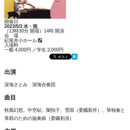
開催日
2023/5/3
水・祝
（13時30分 開場）14時 開演
会 場
紀尾井小ホール
入場料
一般 4,000円 ／学生 2,000円
出演
深海さとみ 深海合奏団
曲目
秋風幻想。中空砧、闌拍子、雪国（委嘱新作）、箏独奏と
箏群のための協奏曲（委嘱初演）