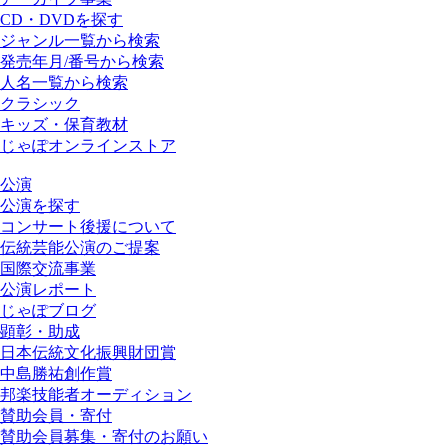
CD・DVDを探す
ジャンル一覧から検索
発売年月/番号から検索
人名一覧から検索
クラシック
キッズ・保育教材
じゃぽオンラインストア
公演
公演を探す
コンサート後援について
伝統芸能公演のご提案
国際交流事業
公演レポート
じゃぽブログ
顕彰・助成
日本伝統文化振興財団賞
中島勝祐創作賞
邦楽技能者オーディション
賛助会員・寄付
賛助会員募集・寄付のお願い