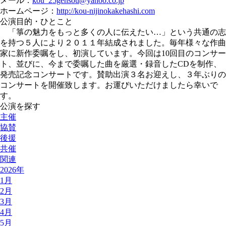
メール：
kou_25gensou@yahoo.co.jp
ホームページ：
http://kou-nijinokakehashi.com
公演目的・ひとこと
「箏の魅力をもっと多くの人に伝えたい…」という共通の志
を持つ５人により２０１１年結成されました。毎年様々な作曲
家に新作委嘱をし、初演しています。今回は10回目のコンサー
ト、並びに、今まで委嘱した曲を厳選・録音したCDを制作、
発売記念コンサートです。賛助出演３名お迎えし、３年ぶりの
コンサートを開催致します。お運びいただけましたら幸いで
す。
公演を探す
主催
協賛
後援
共催
関連
2026年
1月
2月
3月
4月
5月