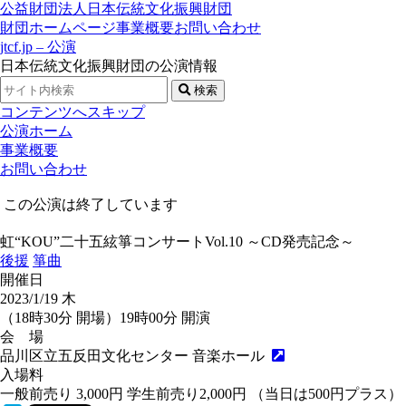
公益財団法人日本伝統文化振興財団
財団ホームページ
事業概要
お問い合わせ
jtcf.jp – 公演
日本伝統文化振興財団の公演情報
検索
コンテンツへスキップ
公演ホーム
事業概要
お問い合わせ
この公演は終了しています
虹“KOU”二十五絃箏コンサートVol.10 ～CD発売記念～
後援
箏曲
開催日
2023/1/19
木
（18時30分 開場）19時00分 開演
会 場
品川区立五反田文化センター 音楽ホール
入場料
一般前売り 3,000円 学生前売り2,000円 （当日は500円プラス）