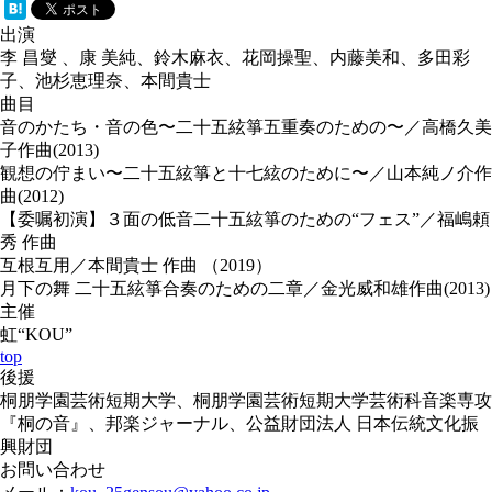
出演
李 昌燮 、康 美純、鈴木麻衣、花岡操聖、内藤美和、多田彩
子、池杉恵理奈、本間貴士
曲目
音のかたち・音の色〜二十五絃箏五重奏のための〜／高橋久美
子作曲(2013)
観想の佇まい〜二十五絃箏と十七絃のために〜／山本純ノ介作
曲(2012)
【委嘱初演】３面の低音二十五絃箏のための“フェス”／福嶋頼
秀 作曲
互根互用／本間貴士 作曲 （2019）
月下の舞 二十五絃箏合奏のための二章／金光威和雄作曲(2013)
主催
虹“KOU”
top
後援
桐朋学園芸術短期大学、桐朋学園芸術短期大学芸術科音楽専攻
『桐の音』、邦楽ジャーナル、公益財団法人 日本伝統文化振
興財団
お問い合わせ