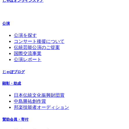
じゃぽオンラインストア
公演
公演を探す
コンサート後援について
伝統芸能公演のご提案
国際交流事業
公演レポート
じゃぽブログ
顕彰・助成
日本伝統文化振興財団賞
中島勝祐創作賞
邦楽技能者オーディション
賛助会員・寄付