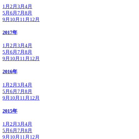
1月
2月
3月
4月
5月
6月
7月
8月
9月
10月
11月
12月
2017年
1月
2月
3月
4月
5月
6月
7月
8月
9月
10月
11月
12月
2016年
1月
2月
3月
4月
5月
6月
7月
8月
9月
10月
11月
12月
2015年
1月
2月
3月
4月
5月
6月
7月
8月
9月
10月
11月
12月