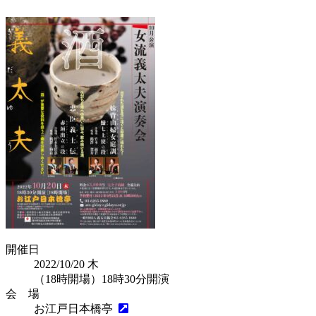
開催日
2022/10/20
木
（18時開場）18時30分開演
会 場
お江戸日本橋亭