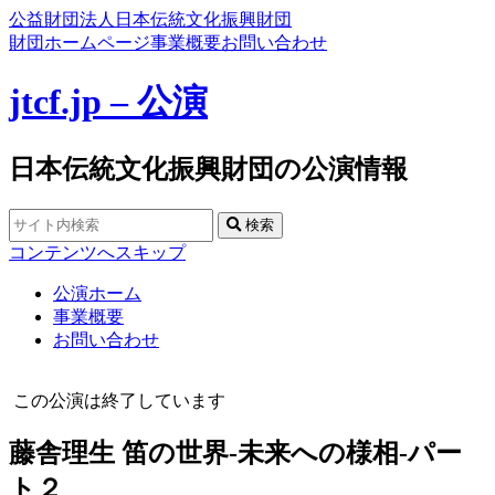
公益財団法人日本伝統文化振興財団
財団ホームページ
事業概要
お問い合わせ
jtcf.jp – 公演
日本伝統文化振興財団の公演情報
検索
コンテンツへスキップ
公演ホーム
事業概要
お問い合わせ
この公演は終了しています
藤舎理生 笛の世界-未来への様相-パー
ト２