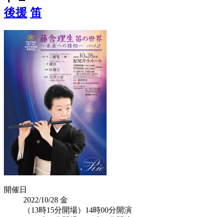
後援
笛
開催日
2022/10/28
金
（13時15分開場）14時00分開演