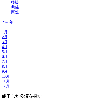
後援
共催
関連
2026年
1月
2月
3月
4月
5月
6月
7月
8月
9月
10月
11月
12月
終了した公演を探す