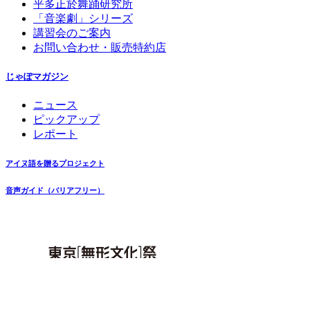
平多正於舞踊研究所
「音楽劇」シリーズ
講習会のご案内
お問い合わせ・販売特約店
じゃぽマガジン
ニュース
ピックアップ
レポート
アイヌ語を贈るプロジェクト
音声ガイド（バリアフリー）