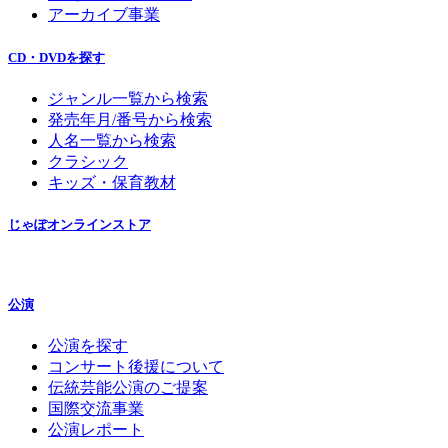
アーカイブ事業
CD・DVDを探す
ジャンル一覧から検索
発売年月/番号から検索
人名一覧から検索
クラシック
キッズ・保育教材
じゃぽオンラインストア
公演
公演を探す
コンサート後援について
伝統芸能公演のご提案
国際交流事業
公演レポート