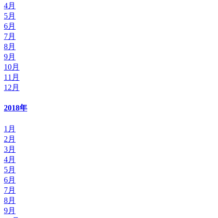
4月
5月
6月
7月
8月
9月
10月
11月
12月
2018年
1月
2月
3月
4月
5月
6月
7月
8月
9月