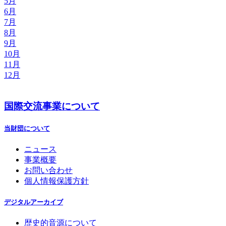
5月
6月
7月
8月
9月
10月
11月
12月
国際交流事業について
当財団について
ニュース
事業概要
お問い合わせ
個人情報保護方針
デジタルアーカイブ
歴史的音源について