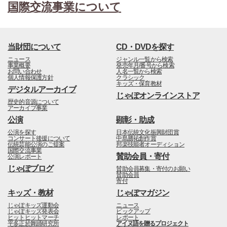
国際交流事業について
当財団について
CD・DVDを探す
ニュース
ジャンル一覧から検索
事業概要
発売年月/番号から検索
お問い合わせ
人名一覧から検索
個人情報保護方針
クラシック
キッズ・保育教材
デジタルアーカイブ
じゃぽオンラインストア
歴史的音源について
アーカイブ事業
公演
顕彰・助成
公演を探す
日本伝統文化振興財団賞
コンサート後援について
中島勝祐創作賞
伝統芸能公演のご提案
邦楽技能者オーディション
国際交流事業
賛助会員・寄付
公演レポート
じゃぽブログ
賛助会員募集・寄付のお願い
賛助会員
寄付
キッズ・教材
じゃぽマガジン
じゃぽキッズ運動会
ニュース
じゃぽキッズ発表会
ピックアップ
ヒットヒットマーチ
レポート
平多正於舞踊研究所
アイヌ語を贈るプロジェクト