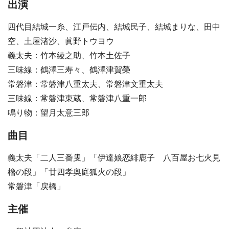
出演
四代目結城一糸、江戸伝内、結城民子、結城まりな、田中
空、土屋渚沙、眞野トウヨウ
義太夫：竹本綾之助、竹本土佐子
三味線：鶴澤三寿々、鶴澤津賀榮
常磐津：常磐津八重太夫、常磐津文重太夫
三味線：常磐津東蔵、常磐津八重一郎
鳴り物：望月太意三郎
曲目
義太夫「二人三番叟」「伊達娘恋緋鹿子 八百屋お七火見
櫓の段」「廿四孝奥庭狐火の段」
常磐津「戻橋」
主催