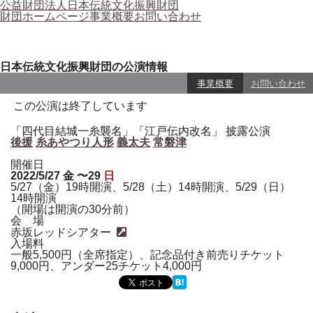
公益財団法人日本伝統文化振興財団
財団ホームページ
事業概要
お問い合わせ
日本伝統文化振興財団の公演情報
事業概要
お問い合わせ
この公演は終了しています
「四代目結城一糸襲名」「江戸伝内改名」 披露公演
後援
糸あやつり人形
義太夫
常磐津
開催日
2022/5/27
金
〜29
日
5/27（金）19時開演、5/28（土）14時開演、5/29（日）
14時開演
（開場は開演の30分前）
会 場
赤坂レッドシアター
入場料
一般5,500円（全席指定）、記念品付き前売りチケット
9,000円、アンダー25チケット4,000円