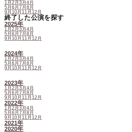
1月
2月
3月
4月
5月
6月
7月
8月
9月
10月
11月
12月
終了した公演を探す
2025年
1月
2月
3月
4月
5月
6月
7月
8月
9月
10月
11月
12月
2024年
1月
2月
3月
4月
5月
6月
7月
8月
9月
10月
11月
12月
2023年
1月
2月
3月
4月
5月
6月
7月
8月
9月
10月
11月
12月
2022年
1月
2月
3月
4月
5月
6月
7月
8月
9月
10月
11月
12月
2021年
2020年