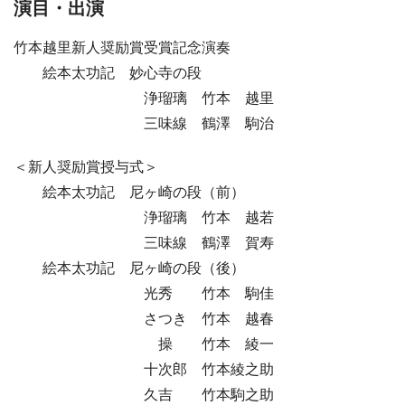
演目・出演
竹本越里新人奨励賞受賞記念演奏
絵本太功記 妙心寺の段
浄瑠璃 竹本 越里
三味線 鶴澤 駒治
＜新人奨励賞授与式＞
絵本太功記 尼ヶ崎の段（前）
浄瑠璃 竹本 越若
三味線 鶴澤 賀寿
絵本太功記 尼ヶ崎の段（後）
光秀 竹本 駒佳
さつき 竹本 越春
操 竹本 綾一
十次郎 竹本綾之助
久吉 竹本駒之助